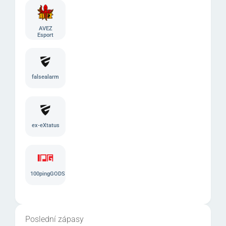
AVEZ
Esport
falsealarm
ex-eXtatus
100pingGODS
Poslední zápasy