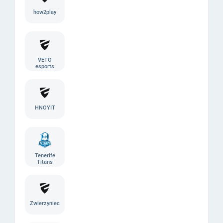
how2play
VETO
esports
HNOYIT
Tenerife
Titans
Zwierzyniec