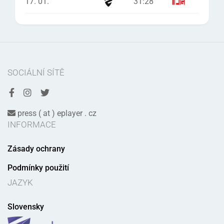
17. 01.
31
:
28
SOCIÁLNÍ SÍTĚ
press ( at ) eplayer . cz
INFORMACE
Zásady ochrany
Podmínky použití
JAZYK
Slovensky