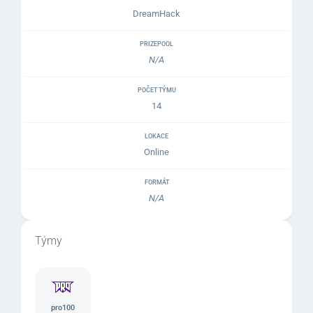
DreamHack
PRIZEPOOL
N/A
POČET TÝMU
14
LOKACE
Online
FORMÁT
N/A
Týmy
pro100