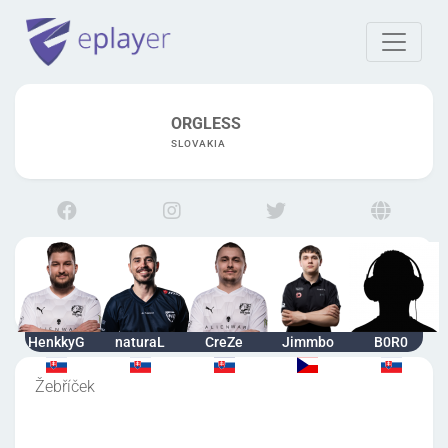
ORGLESS
SLOVAKIA
HenkkyG
naturaL
CreZe
Jimmbo
B0R0
Žebříček