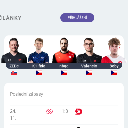
ČLÁNKY
PŘIHLÁŠENÍ
ZEDc
K1-fida
nbqq
Valencio
Boby
Poslední zápasy
24.
1
:
3
11.