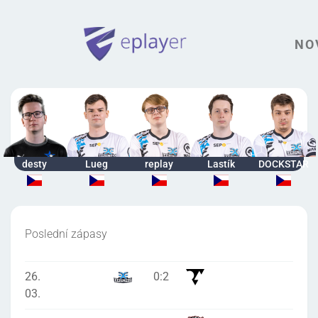
NO
desty
Lueg
replay
Lastík
DOCKSTAR
Poslední zápasy
26.
0
:
2
03.