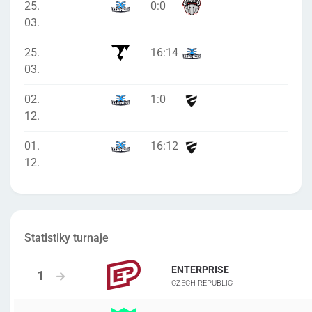
25.
0
:
0
03.
25.
16
:
14
03.
02.
1
:
0
12.
01.
16
:
12
12.
Statistiky turnaje
ENTERPRISE
CZECH REPUBLIC