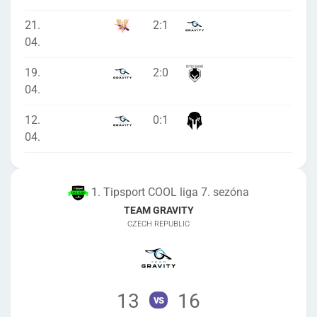
21.
2
:
1
04.
19.
2
:
0
04.
12.
0
:
1
04.
1. Tipsport COOL liga 7. sezóna
TEAM GRAVITY
CZECH REPUBLIC
13
16
vs