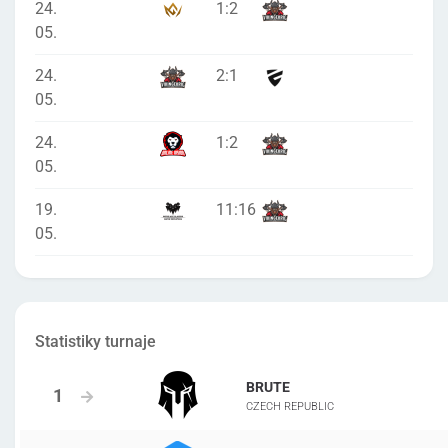
24.
1
:
2
05.
24.
2
:
1
05.
24.
1
:
2
05.
19.
11
:
16
05.
Statistiky turnaje
BRUTE
CZECH REPUBLIC