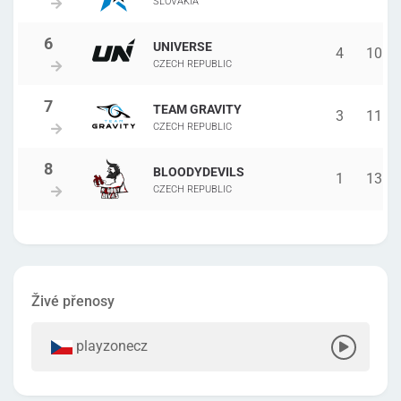
SLOVAKIA
UNIVERSE
4
10
CZECH REPUBLIC
TEAM GRAVITY
3
11
CZECH REPUBLIC
BLOODYDEVILS
1
13
CZECH REPUBLIC
Živé přenosy
playzonecz