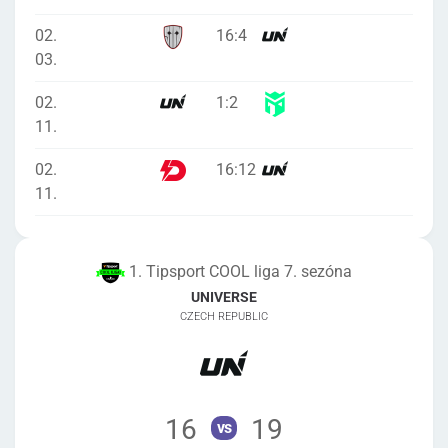
02.
16
:
4
03.
02.
1
:
2
11.
02.
16
:
12
11.
1. Tipsport COOL liga 7. sezóna
UNIVERSE
CZECH REPUBLIC
16
19
vs