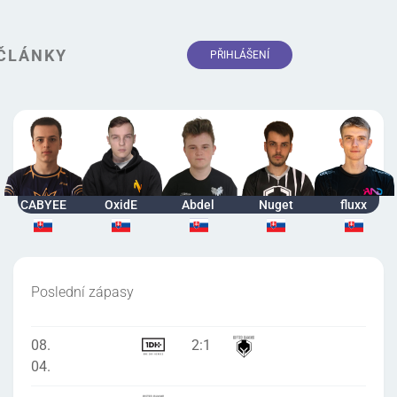
ČLÁNKY
PŘIHLÁŠENÍ
CABYEE
OxidE
Abdel
Nuget
fluxx
Poslední zápasy
08.
2
:
1
04.