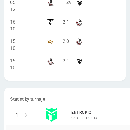
05.
16
:
9
12.
16.
2
:
1
10.
15.
2
:
0
10.
15.
2
:
1
10.
Statistiky turnaje
ENTROPIQ
CZECH REPUBLIC