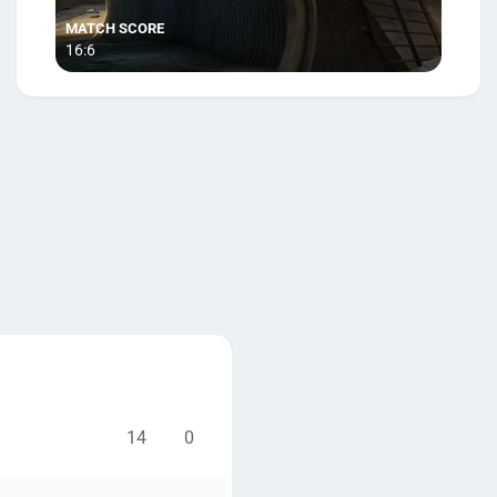
16:6
14
0