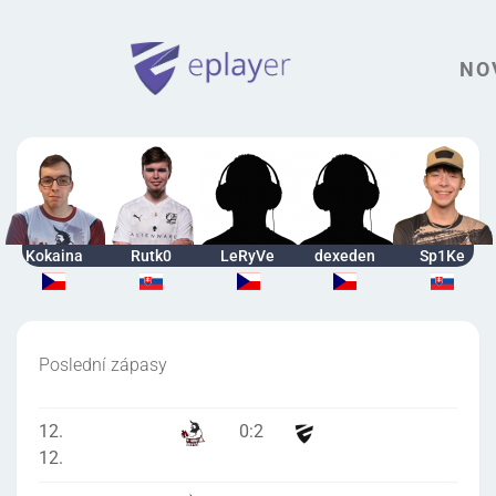
NO
Kokaina
Rutk0
LeRyVe
dexeden
Sp1Ke
Poslední zápasy
12.
0
:
2
12.