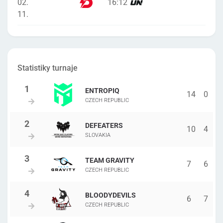
02.
16
:
12
11.
Statistiky turnaje
ENTROPIQ
14
0
CZECH REPUBLIC
DEFEATERS
10
4
SLOVAKIA
TEAM GRAVITY
7
6
CZECH REPUBLIC
BLOODYDEVILS
6
7
CZECH REPUBLIC