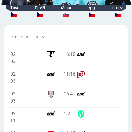
Tusi
Dev7l
uZman
rpg
dreez
Poslední zápasy
02.
16
:
10
03.
02.
11
:
16
03.
02.
16
:
4
03.
02.
1
:
2
11.