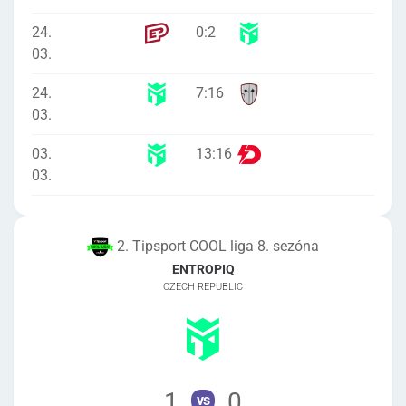
24.
0
:
2
03.
24.
7
:
16
03.
03.
13
:
16
03.
2. Tipsport COOL liga 8. sezóna
ENTROPIQ
CZECH REPUBLIC
1
0
vs