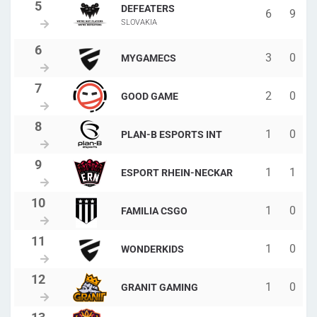
DEFEATERS
6
9
SLOVAKIA
3
0
MYGAMECS
2
0
GOOD GAME
1
0
PLAN-B ESPORTS INT
1
1
ESPORT RHEIN-NECKAR
1
0
FAMILIA CSGO
1
0
WONDERKIDS
1
0
GRANIT GAMING