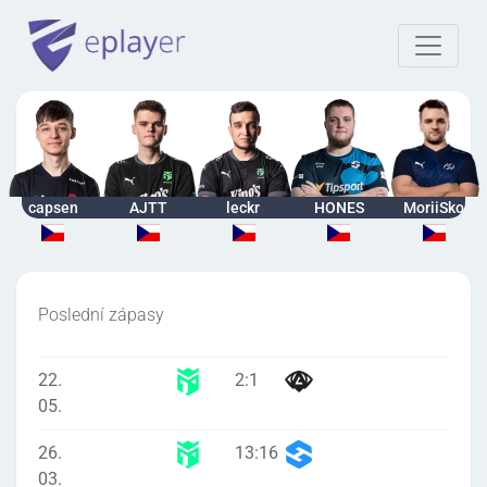
capsen
AJTT
leckr
HONES
MoriiSko
Poslední zápasy
22.
2
:
1
05.
26.
13
:
16
03.