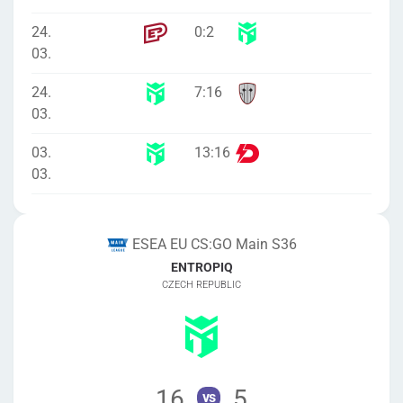
24.
0
:
2
03.
24.
7
:
16
03.
03.
13
:
16
03.
ESEA EU CS:GO Main S36
ENTROPIQ
CZECH REPUBLIC
16
5
vs