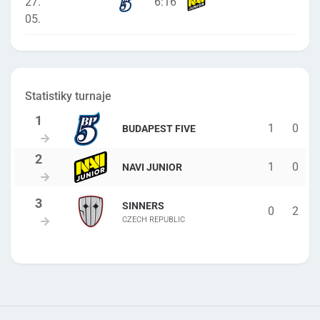
27.
6
:
16
05.
Statistiky turnaje
1
0
BUDAPEST FIVE
1
0
NAVI JUNIOR
SINNERS
0
2
CZECH REPUBLIC