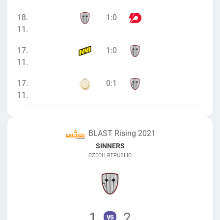
18.
1
:
0
11.
17.
1
:
0
11.
17.
0
:
1
11.
BLAST Rising 2021
SINNERS
CZECH REPUBLIC
1
2
vs