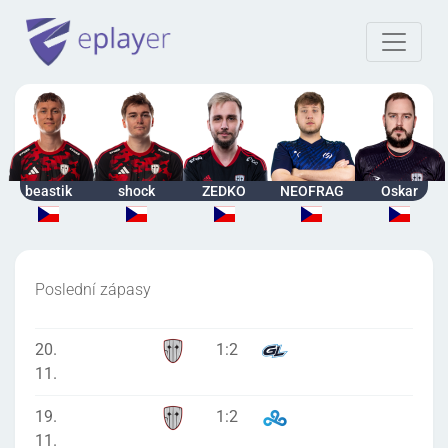
beastik
shock
ZEDKO
NEOFRAG
Oskar
Poslední zápasy
20.
1
:
2
11.
19.
1
:
2
11.