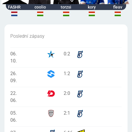
FASHR
coolio
torzsi
kory
fleav
Poslední zápasy
06.
0
:
2
10.
26.
1
:
2
09.
22.
2
:
0
06.
05.
2
:
1
06.