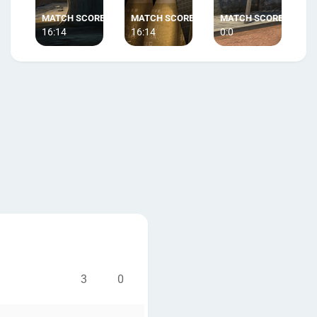
16:14
16:14
0:0
3
0