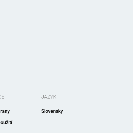
CE
JAZYK
rany
Slovensky
oužití