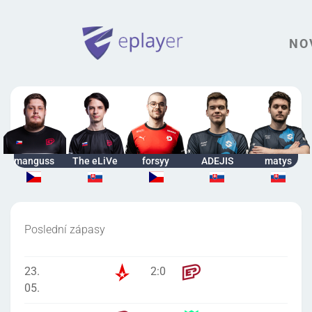
NO
manguss
The eLiVe
forsyy
ADEJIS
matys
Poslední zápasy
23.
2
:
0
05.