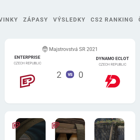
VINKY
ZÁPASY
VÝSLEDKY
CS2 RANKING
Majstrovstvá SR 2021
ENTERPRISE
DYNAMO ECLOT
CZECH REPUBLIC
CZECH REPUBLIC
2
0
vs