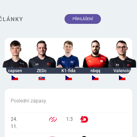
ČLÁNKY
PŘIHLÁŠENÍ
capsen
ZEDc
K1-fida
nbqq
Valencio
Poslední zápasy
24.
1
:
3
11.