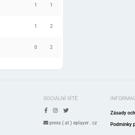
1
1
1
2
0
2
SOCIÁLNÍ SÍTĚ
INFORMA
Zásady och
press ( at ) eplayer . cz
Podmínky p