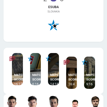
ESUBA
SLOVAKIA
16:12
6:16
14:16
16:4
9:16