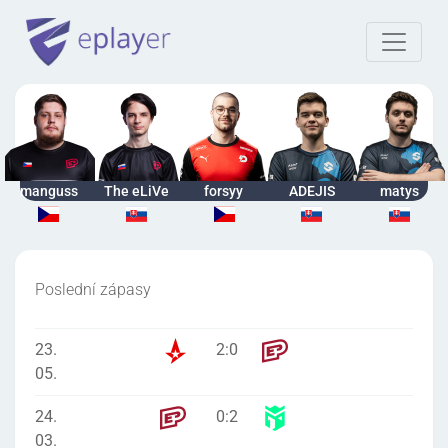
manguss
The eLiVe
forsyy
ADEJIS
matys
Poslední zápasy
23.
2
:
0
05.
24.
0
:
2
03.