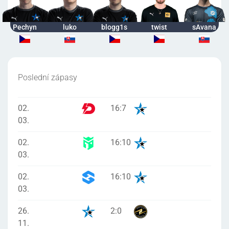
Pechyn
luko
blogg1s
twist
sAvana
Poslední zápasy
02.
16
:
7
03.
02.
16
:
10
03.
02.
16
:
10
03.
26.
2
:
0
11.