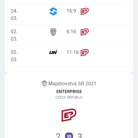
24.
16
:
9
03.
02.
6
:
16
03.
02.
11
:
16
03.
Majstrovstvá SR 2021
ENTERPRISE
CZECH REPUBLIC
2
3
vs