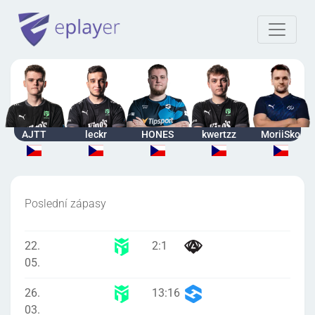
AJTT
leckr
HONES
kwertzz
MoriiSko
Poslední zápasy
22.
2
:
1
05.
26.
13
:
16
03.