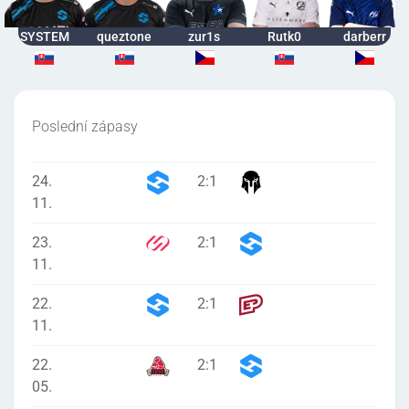
SYSTEM
queztone
zur1s
Rutk0
darberr
Poslední zápasy
24.
2
:
1
11.
23.
2
:
1
11.
22.
2
:
1
11.
22.
2
:
1
05.