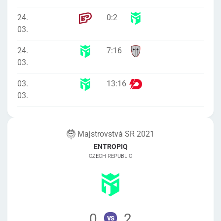
24.
0
:
2
03.
24.
7
:
16
03.
03.
13
:
16
03.
Majstrovstvá SR 2021
ENTROPIQ
CZECH REPUBLIC
0
2
vs