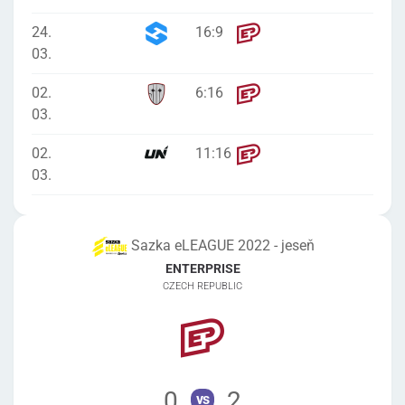
24.
16
:
9
03.
02.
6
:
16
03.
02.
11
:
16
03.
Sazka eLEAGUE 2022 - jeseň
ENTERPRISE
CZECH REPUBLIC
0
2
vs