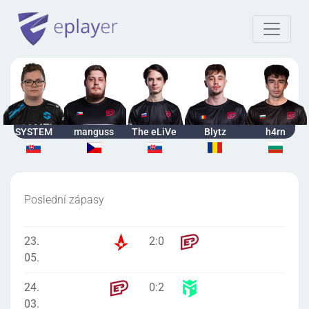
SYSTEM
manguss
The eLiVe
Blytz
h4rn
Poslední zápasy
23.
2
:
0
05.
24.
0
:
2
03.