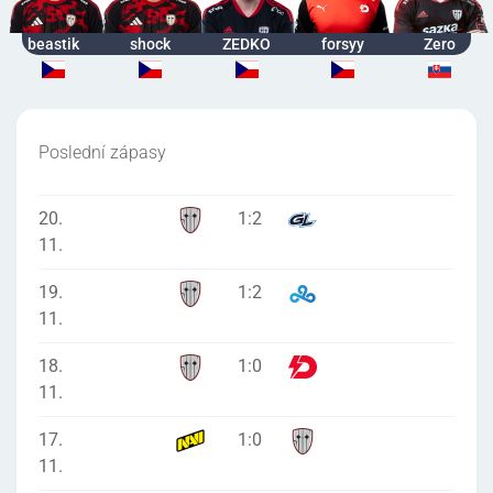
beastik
shock
ZEDKO
forsyy
Zero
Poslední zápasy
20.
1
:
2
11.
19.
1
:
2
11.
18.
1
:
0
11.
17.
1
:
0
11.