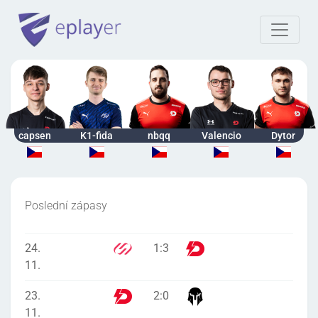
capsen
K1-fida
nbqq
Valencio
Dytor
Poslední zápasy
24.
1
:
3
11.
23.
2
:
0
11.