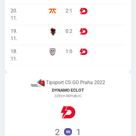
20.
2
:
1
11.
19.
0
:
2
11.
18.
1
:
0
11.
Tipsport CS:GO Praha 2022
DYNAMO ECLOT
CZECH REPUBLIC
2
1
vs