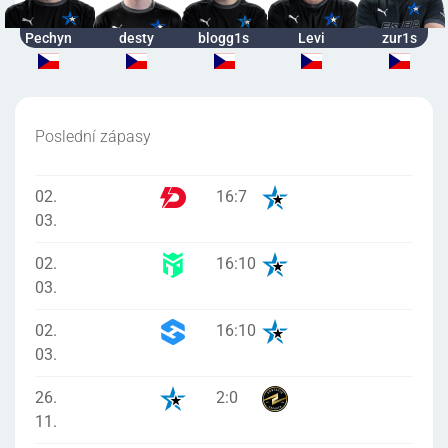
Pechyn
desty
blogg1s
Levi
zur1s
Poslední zápasy
02.
16
:
7
03.
02.
16
:
10
03.
02.
16
:
10
03.
26.
2
:
0
11.