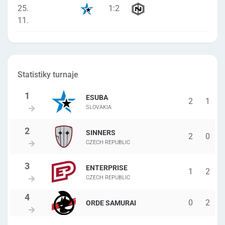
25.
1
:
2
11.
Statistiky turnaje
ESUBA
2
1
SLOVAKIA
SINNERS
2
0
CZECH REPUBLIC
ENTERPRISE
1
2
CZECH REPUBLIC
0
2
ORDE SAMURAI