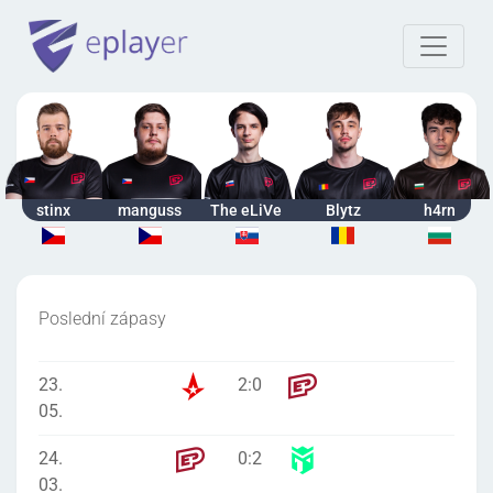
stinx
manguss
The eLiVe
Blytz
h4rn
Poslední zápasy
23.
2
:
0
05.
24.
0
:
2
03.