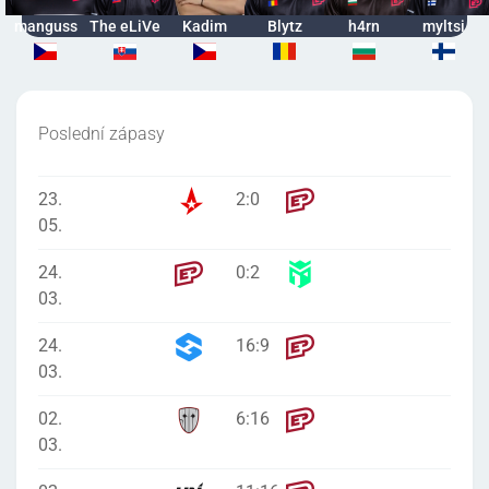
manguss
The eLiVe
Kadim
Blytz
h4rn
myltsi
Poslední zápasy
23.
2
:
0
05.
24.
0
:
2
03.
24.
16
:
9
03.
02.
6
:
16
03.