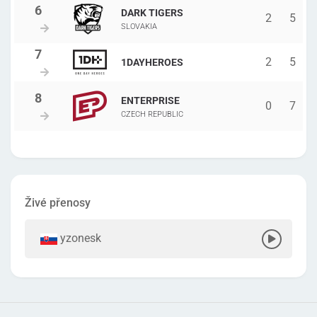
DARK TIGERS
2
5
SLOVAKIA
2
5
1DAYHEROES
ENTERPRISE
0
7
CZECH REPUBLIC
Živé přenosy
yzonesk