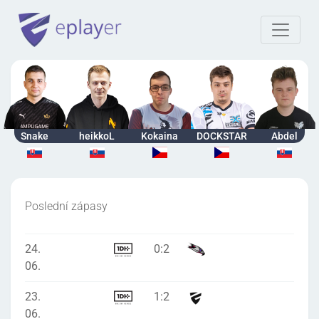
Snake
heikkoL
Kokaina
DOCKSTAR
Abdel
Poslední zápasy
24.
0
:
2
06.
23.
1
:
2
06.