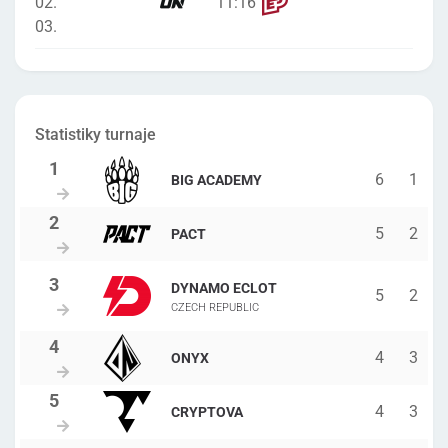
02.
11
:
16
03.
Statistiky turnaje
6
1
BIG ACADEMY
5
2
PACT
DYNAMO ECLOT
5
2
CZECH REPUBLIC
4
3
ONYX
4
3
CRYPTOVA