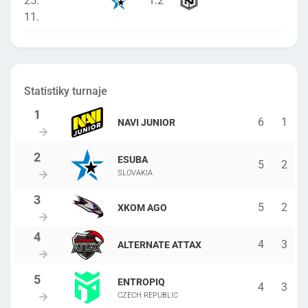
25.
1
:
2
11.
Statistiky turnaje
6
1
NAVI JUNIOR
ESUBA
5
2
SLOVAKIA
5
2
XKOM AGO
4
3
ALTERNATE ATTAX
ENTROPIQ
4
3
CZECH REPUBLIC