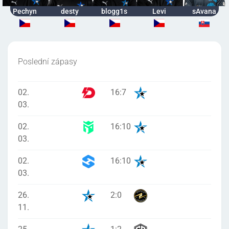
Pechyn
desty
blogg1s
Levi
sAvana
Poslední zápasy
02.
16
:
7
03.
02.
16
:
10
03.
02.
16
:
10
03.
26.
2
:
0
11.