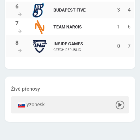
3
4
BUDAPEST FIVE
1
6
TEAM NARCIS
INSIDE GAMES
0
7
CZECH REPUBLIC
Živé přenosy
yzonesk