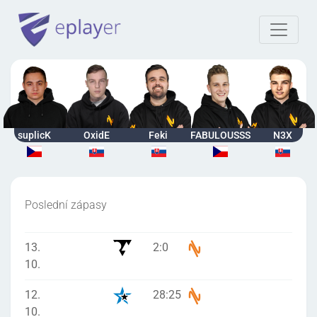
suplicK
OxidE
Feki
FABULOUSSS
N3X
Poslední zápasy
13.
2
:
0
10.
12.
28
:
25
10.