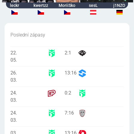
leckr
kwertzz
MoriiSko
sesL
j1NZO
Poslední zápasy
22.
2
:
1
05.
26.
13
:
16
03.
24.
0
:
2
03.
24.
7
:
16
03.
03.
13
:
16