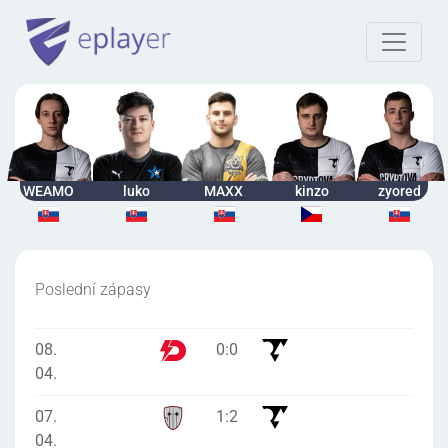
WEAMO
luko
MAXX
kinzo
zyored
Poslední zápasy
08.
0
:
0
04.
07.
1
:
2
04.