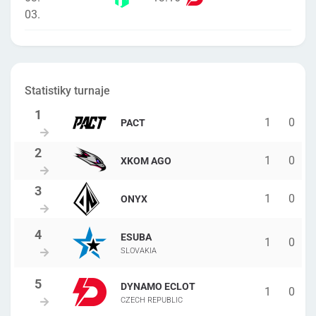
03.
Statistiky turnaje
1
0
PACT
1
0
XKOM AGO
1
0
ONYX
ESUBA
1
0
SLOVAKIA
DYNAMO ECLOT
1
0
CZECH REPUBLIC