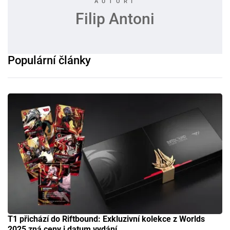
Filip Antoni
Populární články
T1 přichází do Riftbound: Exkluzivní kolekce z Worlds
2025 zná ceny i datum vydání