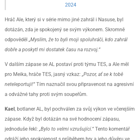
2024
Hráč Ale, který si v série mimo jiné zahrál i Nasuse, byl
dotázán, zda je spokojený se svým výkonem. Skromně
odpověděl
„Myslím, že to byli moji spoluhráči, kdo zahrál
dobře a poskytl mi dostatek času na rozvoj.“
V dalším zápase se AL postaví proti týmu TES, a Ale měl
pro Meika, hráče TES, jasný vzkaz:
„Pozor, ať se k tobě
neteleportuji!“
Tím naznačil svou připravenost na agresivní
a odvážné tahy proti svým soupeřům.
Kael
, botlaner AL, byl pochválen za svůj výkon ve včerejším
zápase. Když byl dotázán na své hodnocení zápasu,
jednoduše řekl:
„Bylo to velmi vzrušující.“
Tento komentář
odráží jeho spokojenost s průběhem hry a jeho důvěru ve