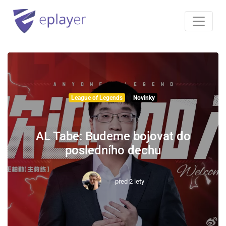
League of Legends
Novinky
AL Tabe: Budeme bojovat do
posledního dechu
před 2 lety