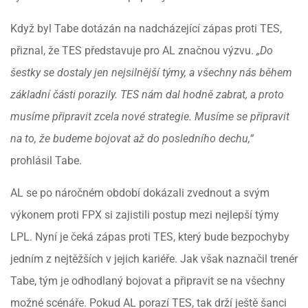
Když byl Tabe dotázán na nadcházející zápas proti TES,
přiznal, že TES představuje pro AL značnou výzvu.
„Do
šestky se dostaly jen nejsilnější týmy, a všechny nás během
základní části porazily. TES nám dal hodně zabrat, a proto
musíme připravit zcela nové strategie. Musíme se připravit
na to, že budeme bojovat až do posledního dechu,“
prohlásil Tabe.
AL se po náročném období dokázali zvednout a svým
výkonem proti FPX si zajistili postup mezi nejlepší týmy
LPL. Nyní je čeká zápas proti TES, který bude bezpochyby
jedním z nejtěžších v jejich kariéře. Jak však naznačil trenér
Tabe, tým je odhodlaný bojovat a připravit se na všechny
možné scénáře. Pokud AL porazí TES, tak drží ještě šanci