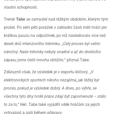
vlastní schopnosti.
Trenér
Tabe
se zamyslel nad těžkým obdobím, kterým tým
prošel. Po sérii pěti porážek v základní části měli hráči jen
krátkou pauzu na odpočinek, po níž následovalo více než
deset dnů intenzivního tréninku.
„Celý proces byl velmi
náročný. Naše tréninky nebyly snadné a až do dnešního
zápasu jsme čelili mnoha obtížím,
“ přiznal Tabe.
Zdůraznil však, že výsledek je v esportu klíčový.
„V
elektronických sportech nikoho nezajímá, jak těžký byl
proces, pokud je výsledek dobrý. A dnes, po výhře, se
všechny tyto dny tvrdé práce zdají být zapomenuté – stálo
to za to,“
řekl. Tabe také vyjádřil vděk hráčům za jejich
vytrvalost a úsilí během přípravy.