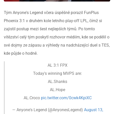
Tým Anyone's Legend včera úspěšně porazil FunPlus
Phoenix 3:1 v druhém kole letního play-off LPL, čímž si
zajistil postup mezi šest nejlepších týmů. Po tomto
vítězství celý tým poskytl rozhovor médiím, kde se podělil o
své dojmy ze zápasu a výhledy na nadcházející duel s TES,
kde půjde o hodně.
AL 3:1 FPX
Today's winning MVPS are:
AL.Shanks
AL.Hope
AL.Croco
pic.twitter.com/0cwk4KpiXC
— Anyone's Legend (@AnyonesLegend)
August 13,