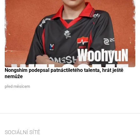
Nongshim podepsal patnáctiletého talenta, hrát ještě
nemůže
před měsícem
SOCIÁLNÍ SÍTĚ