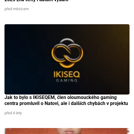
před měsícem
Jak to bylo s IKISEQEM, člen oloumouckého gaming
centra promluvil o Natovi, ale i dalších chybách v projektu
před 4 lety