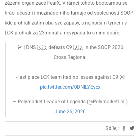
zázemí organizace FearX. V rámci tohoto bootcampu se
hráči účastní i mezinádorního turnaje od společnosti SOOP,
kde prohráli zatím oba své zápasy, s nejhorším týmem v
LCK prohráli za 23 minut a nevypadá to s nimi dobře.
🚨 | DNS 🇰🇷 defeats C9 🇺🇸 in the SOOP 2026
Cross Regional
- last place LCK team had no issues against C9 🥶
pic.twitter.com/0DNILYEvcx
— Polymarket League of Legends (@PolymarketLoL)
June 26, 2026
Sdílej: