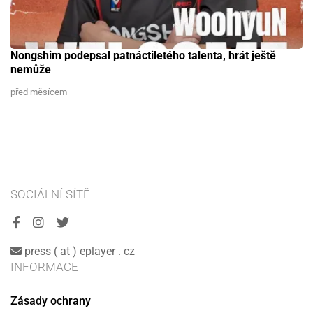
Nongshim podepsal patnáctiletého talenta, hrát ještě
nemůže
před měsícem
SOCIÁLNÍ SÍTĚ
press ( at ) eplayer . cz
INFORMACE
Zásady ochrany