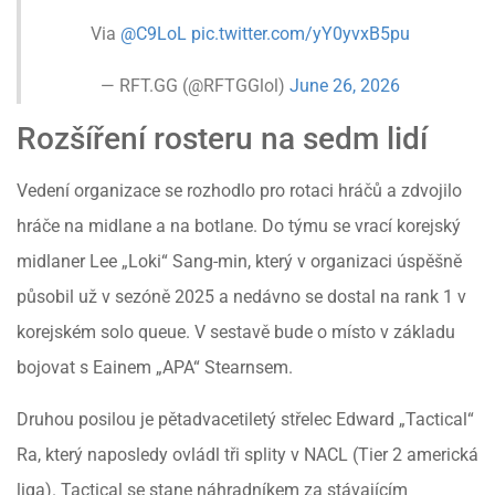
Via
@C9LoL
pic.twitter.com/yY0yvxB5pu
— RFT.GG (@RFTGGlol)
June 26, 2026
Rozšíření rosteru na sedm lidí
Vedení organizace se rozhodlo pro rotaci hráčů a zdvojilo
hráče na midlane a na botlane. Do týmu se vrací korejský
midlaner Lee „Loki“ Sang-min, který v organizaci úspěšně
působil už v sezóně 2025 a nedávno se dostal na rank 1 v
korejském solo queue. V sestavě bude o místo v základu
bojovat s Eainem „APA“ Stearnsem.
Druhou posilou je pětadvacetiletý střelec Edward „Tactical“
Ra, který naposledy ovládl tři splity v NACL (Tier 2 americká
liga). Tactical se stane náhradníkem za stávajícím