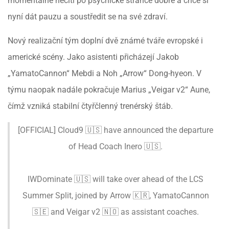
momentálně necítí po psychické stránce dobře a chce si
nyní dát pauzu a soustředit se na své zdraví.
Nový realizační tým doplní dvě známé tváře evropské i
americké scény. Jako asistenti přicházejí Jakob
„YamatoCannon“ Mebdi a Noh „Arrow“ Dong-hyeon. V
týmu naopak nadále pokračuje Marius „Veigar v2“ Aune,
čímž vzniká stabilní čtyřčlenný trenérský štáb.
[OFFICIAL] Cloud9 🇺🇸 have announced the departure
of Head Coach Inero 🇺🇸.
IWDominate 🇺🇸 will take over ahead of the LCS
Summer Split, joined by Arrow 🇰🇷, YamatoCannon
🇸🇪 and Veigar v2 🇳🇴 as assistant coaches.