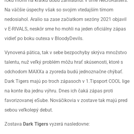
roku mohli na krátku dobu zahliadnuť v tíme NecroRaisers.
Na väčšie úspechy však so svojim vtedajším tímom
nedosiahol. Aralio sa zase začiatkom sezóny 2021 objavil
v E-RIVALS, neskôr sme ho mohli na jeden oficiálny zápas
vidieť po boku outexa v BloodyDevils.
Vynovená pätica, tak v sebe bezpochyby skrýva množstvo
talentu, nuž veľký problém môžu hrať skúsenosti, ktoré s
odchodom MAXXa a zyoreda budú jednoznačne chýbať.
Dark Tigers majú po troch zápasoch v 1.Tipsport COOL lige
na konte iba jednu výhru. Dnes ich čaká zápas proti
favorizovanej eSube. Nováčikovia v zostave tak majú pred
sebou veľkolepý debut.
Zostava
Dark Tigers
vyzerá nasledovne: