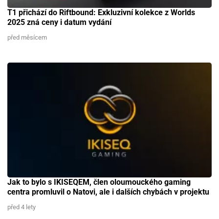
T1 přichází do Riftbound: Exkluzivní kolekce z Worlds
2025 zná ceny i datum vydání
před měsícem
Jak to bylo s IKISEQEM, člen oloumouckého gaming
centra promluvil o Natovi, ale i dalších chybách v projektu
před 4 lety