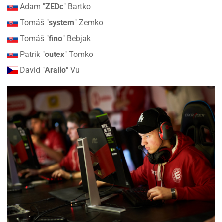
Adam "
ZEDc
" Bartko
Tomáš "
system
" Zemko
Tomáš "
fino
" Bebjak
Patrik "
outex
" Tomko
David "
Aralio
" Vu