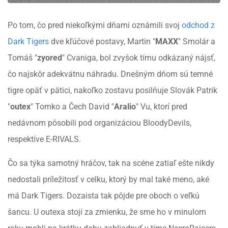
Po tom, čo pred niekoľkými dňami oznámili svoj
odchod z
Dark Tigers
dve kľúčové postavy, Martin "
MAXX
" Smolár a
Tomáš "
zyored
" Cvaniga, bol zvyšok tímu odkázaný nájsť,
čo najskôr adekvátnu náhradu. Dnešným dňom sú temné
tigre opäť v pätici, nakoľko zostavu posilňuje Slovák Patrik
"
outex
" Tomko a Čech David "
Aralio
" Vu, ktorí pred
nedávnom pôsobili pod organizáciou BloodyDevils,
respektíve E-RIVALS.
Čo sa týka samotný hráčov, tak na scéne zatiaľ ešte nikdy
nedostali príležitosť v celku, ktorý by mal také meno, aké
má Dark Tigers. Dozaista tak pôjde pre oboch o veľkú
šancu. U outexa stojí za zmienku, že sme ho v minulom