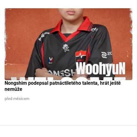
Nongshim podepsal patnáctiletého talenta, hrát ještě
nemůže
před měsícem