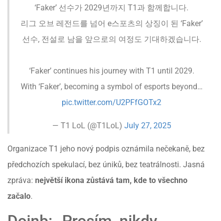
‘Faker’ 선수가 2029년까지 T1과 함께합니다.
리그 오브 레전드를 넘어 e스포츠의 상징이 된 ‘Faker’
선수, 전설로 남을 앞으로의 여정도 기대하겠습니다.
‘Faker’ continues his journey with T1 until 2029.
With ‘Faker’, becoming a symbol of esports beyond…
pic.twitter.com/U2PFfGOTx2
— T1 LoL (@T1LoL)
July 27, 2025
Organizace T1 jeho nový podpis oznámila nečekaně, bez
předchozích spekulací, bez úniků, bez teatrálnosti. Jasná
zpráva:
největší ikona zůstává tam, kde to všechno
začalo
.