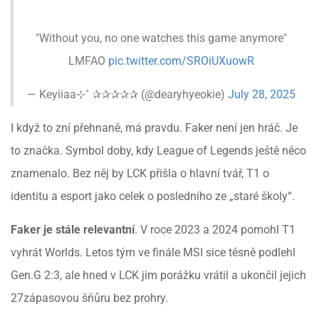
"Without you, no one watches this game anymore"
LMFAO
pic.twitter.com/SROiUXuowR
— Keyiiaa⊹˚ ✰✰✰✰✰ (@dearyhyeokie)
July 28, 2025
I když to zní přehnaně, má pravdu. Faker není jen hráč. Je
to značka. Symbol doby, kdy League of Legends ještě něco
znamenalo. Bez něj by LCK přišla o hlavní tvář, T1 o
identitu a esport jako celek o posledního ze „staré školy“.
Faker je stále relevantní
. V roce 2023 a 2024 pomohl T1
vyhrát Worlds. Letos tým ve finále MSI sice těsně podlehl
Gen.G 2:3, ale hned v LCK jim porážku vrátil a ukončil jejich
27zápasovou šňůru bez prohry.