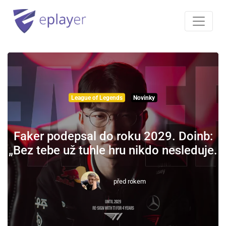
League of Legends
Novinky
Faker podepsal do roku 2029. Doinb:
„Bez tebe už tuhle hru nikdo nesleduje.
před rokem