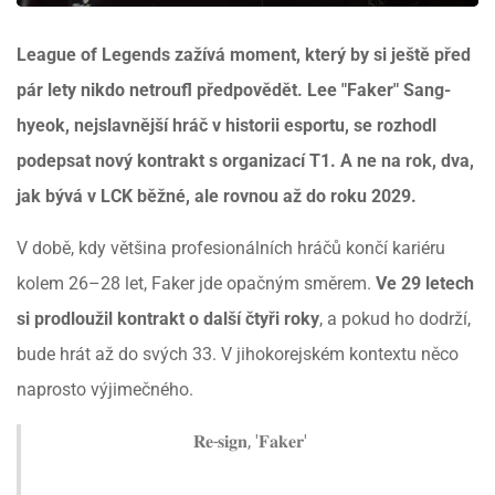
League of Legends zažívá moment, který by si ještě před
pár lety nikdo netroufl předpovědět. Lee "Faker" Sang-
hyeok, nejslavnější hráč v historii esportu, se rozhodl
podepsat nový kontrakt s organizací T1. A ne na rok, dva,
jak bývá v LCK běžné, ale rovnou až do roku 2029.
V době, kdy většina profesionálních hráčů končí kariéru
kolem 26–28 let, Faker jde opačným směrem.
Ve 29 letech
si prodloužil kontrakt o další čtyři roky
, a pokud ho dodrží,
bude hrát až do svých 33. V jihokorejském kontextu něco
naprosto výjimečného.
𝐑𝐞-𝐬𝐢𝐠𝐧, '𝐅𝐚𝐤𝐞𝐫'