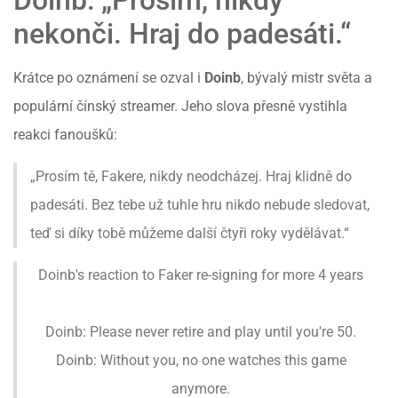
Doinb: „Prosím, nikdy
nekonči. Hraj do padesáti.“
Krátce po oznámení se ozval i
Doinb
, bývalý mistr světa a
populární čínský streamer. Jeho slova přesně vystihla
reakci fanoušků:
„Prosím tě, Fakere, nikdy neodcházej. Hraj klidně do
padesáti. Bez tebe už tuhle hru nikdo nebude sledovat,
teď si díky tobě můžeme další čtyři roky vydělávat.“
Doinb's reaction to Faker re-signing for more 4 years
Doinb: Please never retire and play until you're 50.
Doinb: Without you, no one watches this game
anymore.