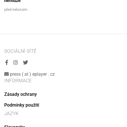
nemůže
před měsícem
SOCIÁLNÍ SÍTĚ
press ( at ) eplayer . cz
INFORMACE
Zásady ochrany
Podmínky použití
JAZYK