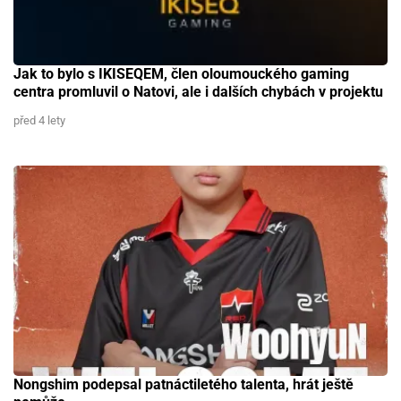
Jak to bylo s IKISEQEM, člen oloumouckého gaming
centra promluvil o Natovi, ale i dalších chybách v projektu
před 4 lety
Nongshim podepsal patnáctiletého talenta, hrát ještě