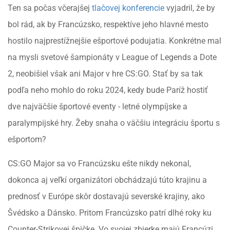
Ten sa počas včerajšej
tlačovej konferencie
vyjadril, že by
bol rád, ak by Francúzsko, respektíve jeho hlavné mesto
hostilo najprestížnejšie ešportové podujatia. Konkrétne mal
na mysli svetové šampionáty v League of Legends a Dote
2, neobišiel však ani Major v hre CS:GO. Stať by sa tak
podľa neho mohlo do roku 2024, kedy bude Paríž hostiť
dve najväčšie športové eventy - letné olympíjske a
paralympijské hry. Žeby snaha o väčšiu integráciu športu s
ešportom?
CS:GO Major sa vo Francúzsku ešte nikdy nekonal,
dokonca aj veľkí organizátori obchádzajú túto krajinu a
prednosť v Európe skôr dostavajú severské krajiny, ako
Švédsko a Dánsko. Pritom Francúzsko patrí dlhé roky ku
Counter-Strikovej špičke. Vo svojej zbierke majú Francúzi