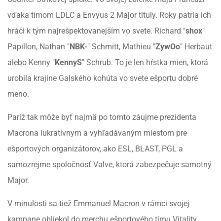
vďaka tímom LDLC a Envyus 2 Major tituly. Roky patria ich
hráči k tým najrešpektovanejším vo svete. Richard "
shox
"
Papillon, Nathan "
NBK-
" Schmitt, Mathieu "
ZywOo
" Herbaut
alebo Kenny "
KennyS
" Schrub. To je len hŕstka mien, ktorá
urobila krajine Galského kohúta vo svete ešportu dobré
meno.
Paríž tak môže byť najmä po tomto záujme prezidenta
Macrona lukratívnym a vyhľadávaným miestom pre
ešportových organizátorov, ako ESL, BLAST, PGL a
samozrejme spoločnosť Valve, ktorá zabezpečuje samotný
Major.
V minulosti sa tiež Emmanuel Macron v rámci svojej
kampane obliekol do merchu ešportového tímu Vitality.