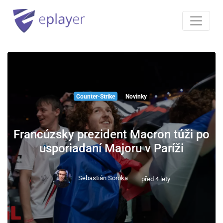
Counter-Strike
Novinky
Francúzsky prezident Macron túži po
usporiadaní Majoru v Paríži
Sebastián Soroka
před 4 lety