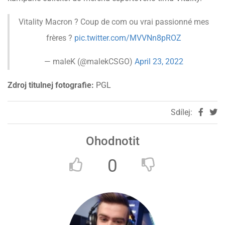
Vitality Macron ? Coup de com ou vrai passionné mes
frères ?
pic.twitter.com/MVVNn8pROZ
— maleK (@malekCSGO)
April 23, 2022
Zdroj titulnej fotografie:
PGL
Sdílej:
Ohodnotit
0