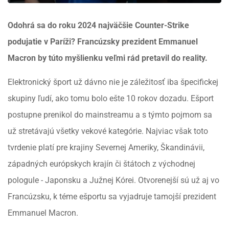
Odohrá sa do roku 2024 najväčšie Counter-Strike
podujatie v Paríži? Francúzsky prezident Emmanuel
Macron by túto myšlienku veľmi rád pretavil do reality.
Elektronický šport už dávno nie je záležitosť iba špecifickej
skupiny ľudí, ako tomu bolo ešte 10 rokov dozadu. Ešport
postupne prenikol do mainstreamu a s týmto pojmom sa
už stretávajú všetky vekové kategórie. Najviac však toto
tvrdenie platí pre krajiny Severnej Ameriky, Škandinávii,
západných európskych krajín či štátoch z východnej
pologule - Japonsku a Južnej Kórei. Otvorenejší sú už aj vo
Francúzsku, k téme ešportu sa vyjadruje tamojší prezident
Emmanuel Macron.