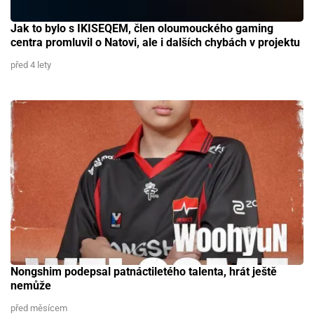
Jak to bylo s IKISEQEM, člen oloumouckého gaming
centra promluvil o Natovi, ale i dalších chybách v projektu
před 4 lety
Nongshim podepsal patnáctiletého talenta, hrát ještě
nemůže
před měsícem