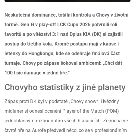
Neskutečná dominance, totální kontrola a Chovy v životní
formě. Gen.G v play-off LCK Cupu 2026 potvrdili roli
favoritů a po vítězství 3:1 nad Dplus KIA (DK) si zajistili
postup do třetího kola. Kromě postupu mají v kapse i
letenky do Hongkongu, kde se odehraje finálová část
turnaje. Chovy po zápase šokoval ambicemi: „Chci dát
100 tisíc damage v jedné hře.“
Chovyho statistiky z jiné planety
Zápas proti DK byl v podstatě „Chovy show“. Hvězdný
midlaner si odnesl ocenění Player of the Match (POM)
jednohlasným rozhodnutím všech hlasujících. Zejména ve
čtvrté hře na Auroře předvedl něco, co se v profesionálním