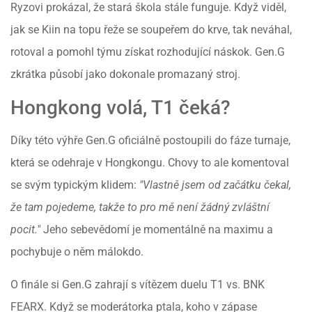
Ryzovi prokázal, že stará škola stále funguje. Když viděl,
jak se Kiin na topu řeže se soupeřem do krve, tak neváhal,
rotoval a pomohl týmu získat rozhodující náskok. Gen.G
zkrátka působí jako dokonale promazaný stroj.
Hongkong volá, T1 čeká?
Díky této výhře Gen.G oficiálně postoupili do fáze turnaje,
která se odehraje v Hongkongu. Chovy to ale komentoval
se svým typickým klidem:
"Vlastně jsem od začátku čekal,
že tam pojedeme, takže to pro mě není žádný zvláštní
pocit."
Jeho sebevědomí je momentálně na maximu a
pochybuje o něm málokdo.
O finále si Gen.G zahrají s vítězem duelu T1 vs. BNK
FEARX. Když se moderátorka ptala, koho v zápase