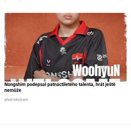
Nongshim podepsal patnáctiletého talenta, hrát ještě
nemůže
před měsícem