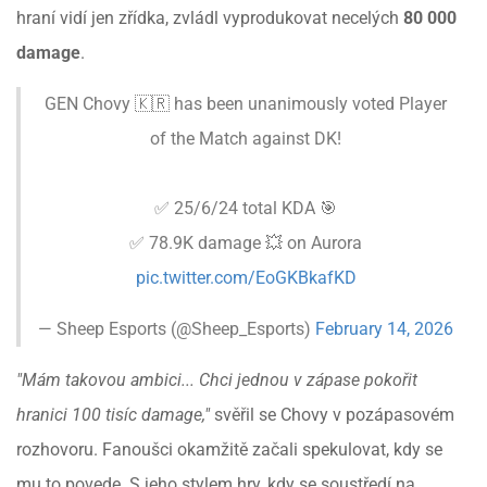
hraní vidí jen zřídka, zvládl vyprodukovat necelých
80 000
damage
.
GEN Chovy 🇰🇷 has been unanimously voted Player
of the Match against DK!
✅ 25/6/24 total KDA 🎯
✅ 78.9K damage 💥 on Aurora
pic.twitter.com/EoGKBkafKD
— Sheep Esports (@Sheep_Esports)
February 14, 2026
"Mám takovou ambici... Chci jednou v zápase pokořit
hranici 100 tisíc damage,"
svěřil se Chovy v pozápasovém
rozhovoru. Fanoušci okamžitě začali spekulovat, kdy se
mu to povede. S jeho stylem hry, kdy se soustředí na