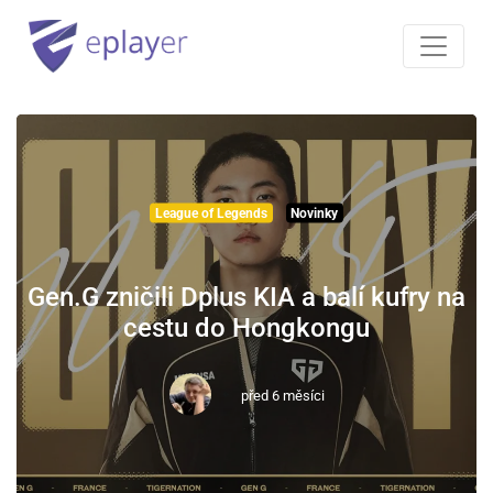
League of Legends
Novinky
Gen.G zničili Dplus KIA a balí kufry na
cestu do Hongkongu
před 6 měsíci