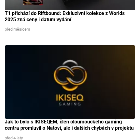
T1 přichází do Riftbound: Exkluzivní kolekce z Worlds
2025 zná ceny i datum vydání
před měsícem
Jak to bylo s IKISEQEM, člen oloumouckého gaming
centra promluvil o Natovi, ale i dalších chybách v projektu
před 4 lety