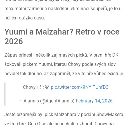
maximální farmení a následnou eliminaci soupeřů, je to u
něj jen otázka času.
Yuumi a Malzahar? Retro v roce
2026
Zápas přinesl i několik zajímavých picků. V první hře DK
šokovali pickem Yuumi, kterou Chovy podle svých slov
neviděl tak dlouho, až zapomněl, že v té hře vůbec existuje.
Chovy🇰🇷🦊
pic.twitter.com/9NYiTUhfD3
— Aiannis (@AgentAiannis)
February 14, 2026
Ještě bizarnější byl pick Malzahara v podání ShowMakera
ve třetí hře. Gen.G se ale nenechali rozhodit. Chovy na