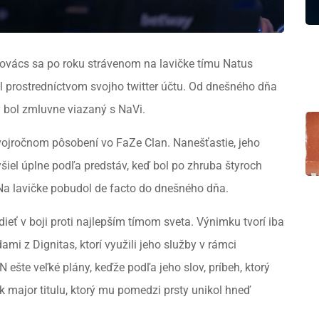
Kovács sa po roku strávenom na lavičke tímu Natus
l prostredníctvom svojho twitter účtu. Od dnešného dňa
 bol zmluvne viazaný s NaVi.
vojročnom pôsobení vo FaZe Clan. Nanešťastie, jeho
yšiel úplne podľa predstáv, keď bol po zhruba štyroch
a lavičke pobudol de facto do dnešného dňa.
eť v boji proti najlepším tímom sveta. Výnimku tvorí iba
mi z Dignitas, ktorí využili jeho služby v rámci
šte veľké plány, keďže podľa jeho slov, príbeh, ktorý
k major titulu, ktorý mu pomedzi prsty unikol hneď