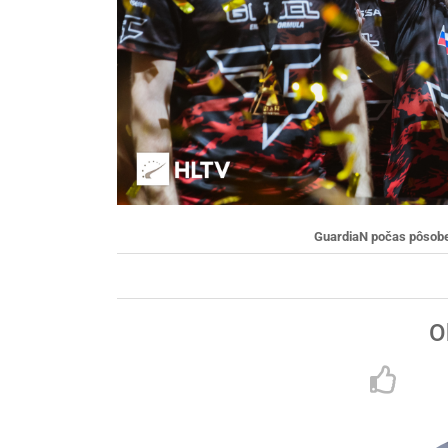
GuardiaN počas pôsobe
O