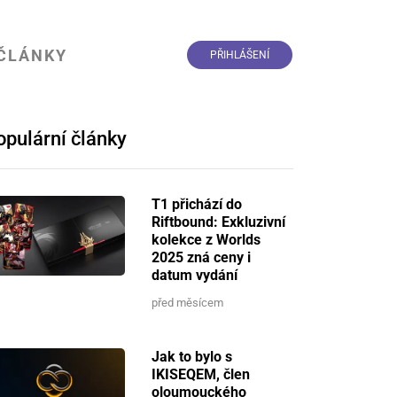
ČLÁNKY
PŘIHLÁŠENÍ
opulární články
T1 přichází do
Riftbound: Exkluzivní
kolekce z Worlds
2025 zná ceny i
datum vydání
před měsícem
Jak to bylo s
IKISEQEM, člen
oloumouckého