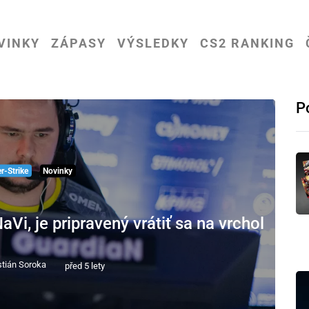
VINKY
ZÁPASY
VÝSLEDKY
CS2 RANKING
P
r-Strike
Novinky
Vi, je pripravený vrátiť sa na vrchol
tián Soroka
před 5 lety