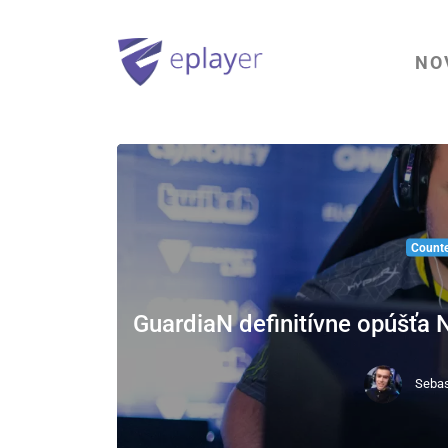
NO
Counte
GuardiaN definitívne opúšťa Na
Sebas