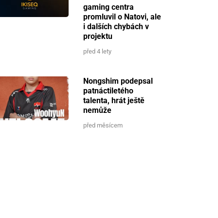
gaming centra
promluvil o Natovi, ale
i dalších chybách v
projektu
před 4 lety
Nongshim podepsal
patnáctiletého
talenta, hrát ještě
nemůže
před měsícem