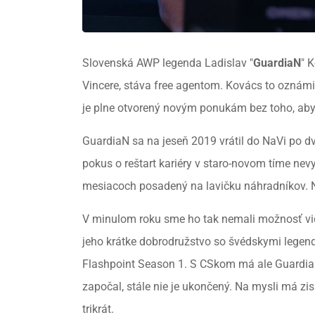
Slovenská AWP legenda Ladislav "
GuardiaN
" 
Vincere, stáva free agentom. Kovács to oznámi
je plne otvorený novým ponukám bez toho, aby
GuardiaN sa na jeseň 2019 vrátil do NaVi po d
pokus o reštart kariéry v staro-novom tíme nev
mesiacoch posadený na lavičku náhradníkov. N
V minulom roku sme ho tak nemali možnosť vidi
jeho krátke dobrodružstvo so švédskymi legenda
Flashpoint Season 1. S CSkom má ale GuardiaN e
započal, stále nie je ukončený. Na mysli má zis
trikrát.