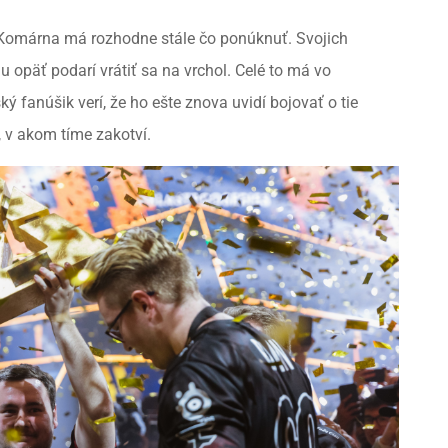
 Komárna má rozhodne stále čo ponúknuť. Svojich
u opäť podarí vrátiť sa na vrchol. Celé to má vo
 fanúšik verí, že ho ešte znova uvidí bojovať o tie
o, v akom tíme zakotví.