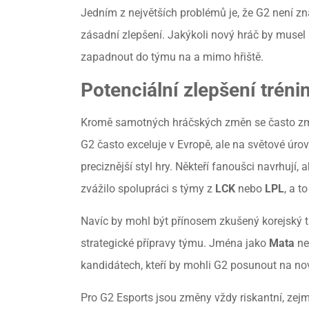
Jedním z největších problémů je, že G2 není z
zásadní zlepšení. Jakýkoli nový hráč by musel 
zapadnout do týmu na a mimo hřiště.
Potenciální zlepšení trén
Kromě samotných hráčských změn se často zmiň
G2 často exceluje v Evropě, ale na světové úrov
preciznější styl hry. Někteří fanoušci navrhují
zvážilo spolupráci s týmy z
LCK
nebo
LPL
, a t
Navíc by mohl být přínosem zkušený korejský tr
strategické přípravy týmu. Jména jako
Mata
n
kandidátech, kteří by mohli G2 posunout na no
Pro G2 Esports jsou změny vždy riskantní, zej