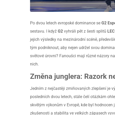
Po dvou letech evropské dominance se
G2 Esp
sestavu. I když
G2
vyhráli pět z šesti splitů
LEC
jejich výsledky na mezinárodní scéně, předevš
tým podniknout, aby nejen udržel svou dominan
světové úrovni? Fanoušci mají různé názory na t
nich.
Změna junglera: Razork ne
Jedním z nejčastěji zmiňovaných zlepšení je 
posledních dvou letech, stále čelí otázkám oh
skvělým výkonům v Evropě, kde byl hodnocen ja
zkušenosti a stabilita ve velkých zápasech vyv