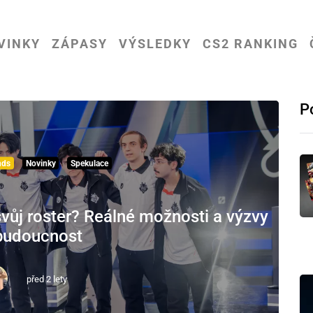
VINKY
ZÁPASY
VÝSLEDKY
CS2 RANKING
P
nds
Novinky
Spekulace
svůj roster? Reálné možnosti a výzvy
budoucnost
před 2 lety