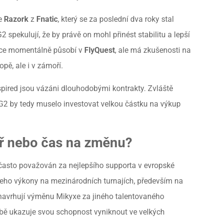
je
Razork
z
Fnatic
, který se za poslední dva roky stal
 spekulují, že by právě on mohl přinést stabilitu a lepší
sice momentálně působí v
FlyQuest
, ale má zkušenosti na
pě, ale i v zámoří.
spired jsou vázáni dlouhodobými kontrakty. Zvláště
G2 by tedy muselo investovat velkou částku na výkup
íř nebo čas na změnu?
e často považován za nejlepšího supporta v evropské
e jeho výkony na mezinárodních turnajích, především na
i navrhují výměnu Mikyxe za jiného talentovaného
obě ukazuje svou schopnost vyniknout ve velkých