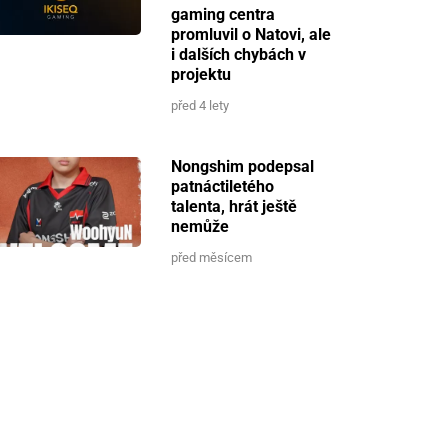
gaming centra
promluvil o Natovi, ale
i dalších chybách v
projektu
před 4 lety
Nongshim podepsal
patnáctiletého
talenta, hrát ještě
nemůže
před měsícem