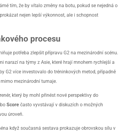
námé tím, že by vítalo změny na botu, pokud se nejedná o
prokázat nejen lepší výkonnost, ale i schopnost
inkového procesu
uje potřeba zlepšit přípravu G2 na mezinárodní scénu.
ni narazí na týmy z Asie, které hrají mnohem rychlejší a
, aby G2 více investovalo do tréninkových metod, případně
o mimo mezinárodní turnaje.
enér, který by mohl přinést nové perspektivy do
ebo
Score
často vyvstávají v diskuzích o možných
vou úroveň.
ména když současná sestava prokazuje obrovskou sílu v