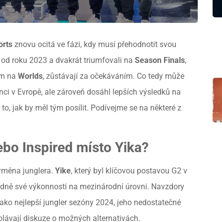
orts
znovu ocitá ve fázi, kdy musí přehodnotit svou
od roku 2023 a dvakrát triumfovali na
Season Finals
,
ím na
Worlds
, zůstávají za očekáváním. Co tedy může
ci v Evropě, ale zároveň dosáhl lepších výsledků na
o, jak by měl tým posílit. Podívejme se na některé z
bo Inspired místo Yika?
výměna junglera.
Yike
, který byl klíčovou postavou G2 v
ledně své výkonnosti na mezinárodní úrovni. Navzdory
ko nejlepší jungler sezóny 2024, jeho nedostatečné
olávají diskuze o možných alternativách.