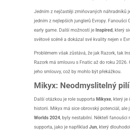
Jedním z nejčastěji zmiňovaných náhradníků 
jedním z nejlepších junglerů Evropy. Fanoušci G2
early game. Další možností je
Inspired
, který 
světové scéně a dokázal své kvality nejen v Evro
Problémem však zůstává, že jak Razork, tak In
Razork má smlouvu s Fnatic až do roku 2026. 
jeho smlouvy, což by mohlo být překážkou.
Mikyx: Neodmyslitelný pil
Další otázkou je role supporta
Mikyxe
, který j
historii. Mikyx má sice obrovský potenciál, al
Worlds 2024
, byly nestabilní. Někteří fanoušc
supporta, jako je například
Jun
, který dlouhod