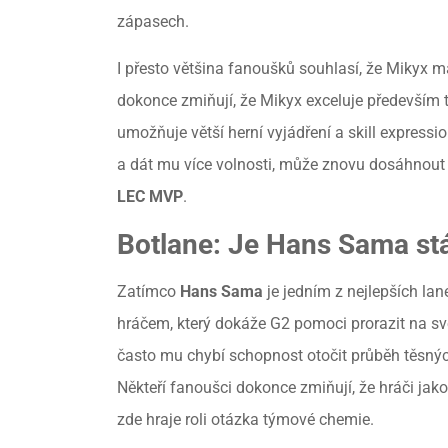
zápasech.
I přesto většina fanoušků souhlasí, že Mikyx m
dokonce zmiňují, že Mikyx exceluje především t
umožňuje větší herní vyjádření a skill expressi
a dát mu více volnosti, může znovu dosáhnout ú
LEC MVP
.
Botlane: Je Hans Sama stá
Zatímco
Hans Sama
je jedním z nejlepších lan
hráčem, který dokáže G2 pomoci prorazit na sv
často mu chybí schopnost otočit průběh těsných
Někteří fanoušci dokonce zmiňují, že hráči jak
zde hraje roli otázka týmové chemie.