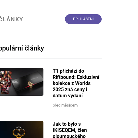
ČLÁNKY
PŘIHLÁŠENÍ
opulární články
T1 přichází do
Riftbound: Exkluzivní
kolekce z Worlds
2025 zná ceny i
datum vydání
před měsícem
Jak to bylo s
IKISEQEM, člen
oloumouckého