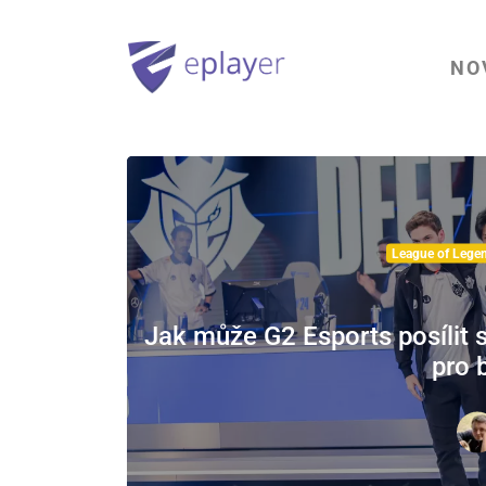
NO
League of Lege
Jak může G2 Esports posílit 
pro 