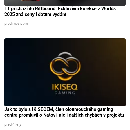
T1 přichází do Riftbound: Exkluzivní kolekce z Worlds
2025 zná ceny i datum vydání
před měsícem
Jak to bylo s IKISEQEM, člen oloumouckého gaming
centra promluvil o Natovi, ale i dalších chybách v projektu
před 4 lety