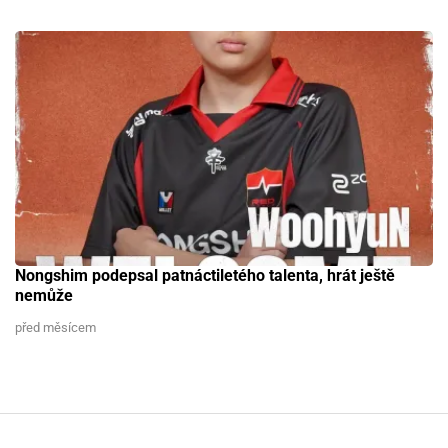
Nongshim podepsal patnáctiletého talenta, hrát ještě
nemůže
před měsícem