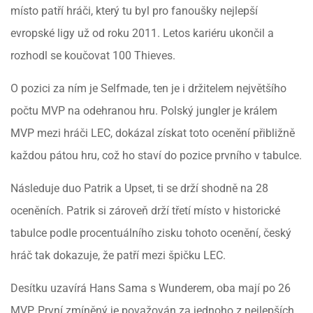
místo patří hráči, který tu byl pro fanoušky nejlepší
evropské ligy už od roku 2011. Letos kariéru ukončil a
rozhodl se koučovat 100 Thieves.
O pozici za ním je Selfmade, ten je i držitelem největšího
počtu MVP na odehranou hru. Polský jungler je králem
MVP mezi hráči LEC, dokázal získat toto ocenění přibližně
každou pátou hru, což ho staví do pozice prvního v tabulce.
Následuje duo Patrik a Upset, ti se drží shodně na 28
oceněních. Patrik si zároveň drží třetí místo v historické
tabulce podle procentuálního zisku tohoto ocenění, český
hráč tak dokazuje, že patří mezi špičku LEC.
Desítku uzavírá Hans Sama s Wunderem, oba mají po 26
MVP. První zmíněný je považován za jednoho z nejlepších