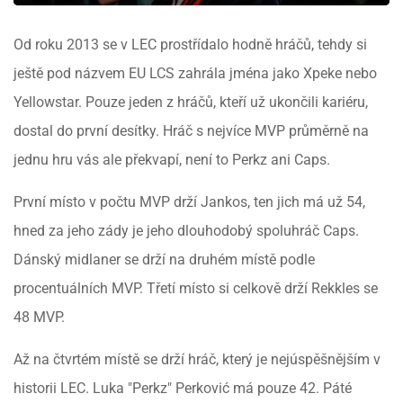
Od roku 2013 se v LEC prostřídalo hodně hráčů, tehdy si
ještě pod názvem EU LCS zahrála jména jako Xpeke nebo
Yellowstar. Pouze jeden z hráčů, kteří už ukončili kariéru,
dostal do první desítky. Hráč s nejvíce MVP průměrně na
jednu hru vás ale překvapí, není to Perkz ani Caps.
První místo v počtu MVP drží Jankos, ten jich má už 54,
hned za jeho zády je jeho dlouhodobý spoluhráč Caps.
Dánský midlaner se drží na druhém místě podle
procentuálních MVP. Třetí místo si celkově drží Rekkles se
48 MVP.
Až na čtvrtém místě se drží hráč, který je nejúspěšnějším v
historii LEC. Luka "Perkz" Perković má pouze 42. Páté