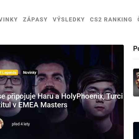
VINKY
ZÁPASY
VÝSLEDKY
CS2 RANKING
P
f Legends
Novinky
 připojuje Haru a HolyPhoenix, Turci
 titul v EMEA Masters
před 4 lety