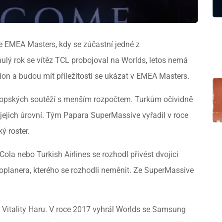
e EMEA Masters, kdy se zúčastní jedné z
nulý rok se vítěz TCL probojoval na Worlds, letos nemá
ion a budou mít příležitosti se ukázat v EMEA Masters.
vropských soutěží s menším rozpočtem. Turkům očividně
jejich úrovní. Tým Papara SuperMassive vyřadil v roce
ý roster.
ola nebo Turkish Airlines se rozhodl přivést dvojici
oplanera, kterého se rozhodli neměnit. Ze SuperMassive
č Vitality Haru. V roce 2017 vyhrál Worlds se Samsung