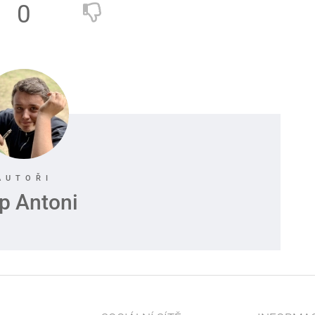
0
ip Antoni