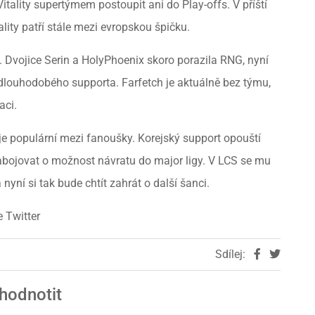
itality supertýmem postoupit ani do Play-offs. V příští
ality patří stále mezi evropskou špičku.
. Dvojice Serin a HolyPhoenix skoro porazila RNG, nyní
dlouhodobého supporta. Farfetch je aktuálně bez týmu,
aci.
je populární mezi fanoušky. Korejský support opouští
abojovat o možnost návratu do major ligy. V LCS se mu
yní si tak bude chtít zahrát o další šanci.
 Twitter
Sdílej:
hodnotit