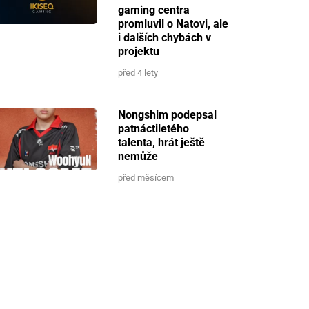
gaming centra
promluvil o Natovi, ale
i dalších chybách v
projektu
před 4 lety
Nongshim podepsal
patnáctiletého
talenta, hrát ještě
nemůže
před měsícem