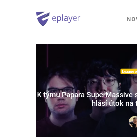
NO
League o
K týmu Papara SuperMassive se
hlásí útok na