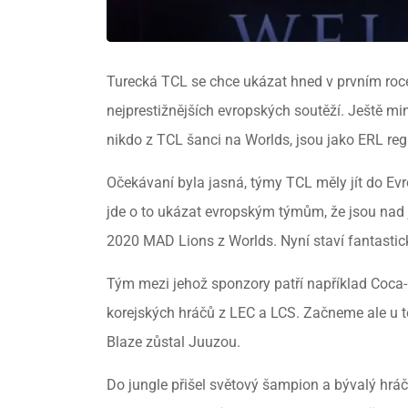
Turecká TCL se chce ukázat hned v prvním roc
nejprestižnějších evropských soutěží. Ještě mi
nikdo z TCL šanci na Worlds, jsou jako ERL reg
Očekávaní byla jasná, týmy TCL měly jít do E
jde o to ukázat evropským týmům, že jsou nad 
2020 MAD Lions z Worlds. Nyní staví fantastick
Tým mezi jehož sponzory patří například Coca-C
korejských hráčů z LEC a LCS. Začneme ale u t
Blaze zůstal Juuzou.
Do jungle přišel světový šampion a bývalý hrá