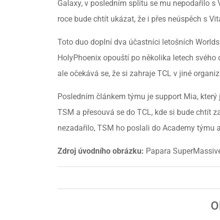
Galaxy, v posledním splitu se mu nepodařilo s V
roce bude chtít ukázat, že i přes neúspěch s Vit
Toto duo doplní dva účastníci letošních Worlds
HolyPhoenix opouští po několika letech svého 
ale očekává se, že si zahraje TCL v jiné organiz
Posledním článkem týmu je support Mia, který 
TSM a přesouvá se do TCL, kde si bude chtít z
nezadařilo, TSM ho poslali do Academy týmu a n
Zdroj úvodního obrázku:
Papara SuperMassive
O