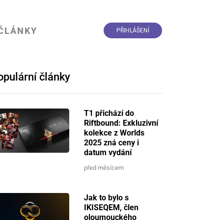
ČLÁNKY
PŘIHLÁŠENÍ
opulární články
T1 přichází do
Riftbound: Exkluzivní
kolekce z Worlds
2025 zná ceny i
datum vydání
před měsícem
Jak to bylo s
IKISEQEM, člen
oloumouckého