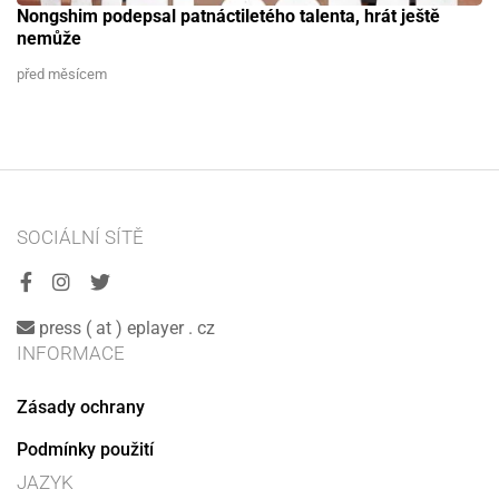
Nongshim podepsal patnáctiletého talenta, hrát ještě
nemůže
před měsícem
SOCIÁLNÍ SÍTĚ
press ( at ) eplayer . cz
INFORMACE
Zásady ochrany
Podmínky použití
JAZYK