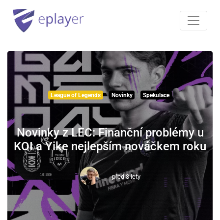
League of Legends
Novinky
Spekulace
Novinky z LEC: Finanční problémy u
KOI a Yike nejlepším nováčkem roku
před 3 lety