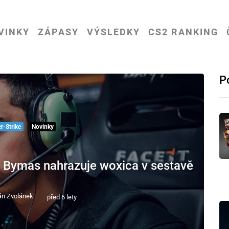
VINKY
ZÁPASY
VÝSLEDKY
CS2 RANKING
P
r-Strike
Novinky
 Bymas nahrazuje woxica v sestavě
án Zvolánek
před 6 lety