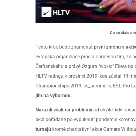
Co se stalo s
Tento krok bude znamenat
první změnu v akti
evropská organizace prošla obměnou tím, že po
Čerňanského a právě Özgüra "woxic" Ekera na 
HLTV ratingu v prosinci 2019, kde zůstali tři mě
Championships 2019, cs_summit 5, ESL Pro Le
jim na výbornou.
Narazili však na problémy
od chvíle, kdy obsad
akci pořádané po vypuknutí pandemie koronavi
turnajů
kromě charitativní akce Gamers Withou