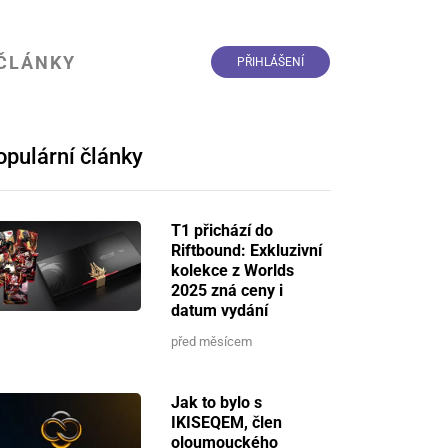
ČLÁNKY
PŘIHLÁŠENÍ
opulární články
T1 přichází do
Riftbound: Exkluzivní
kolekce z Worlds
2025 zná ceny i
datum vydání
před měsícem
Jak to bylo s
IKISEQEM, člen
oloumouckého