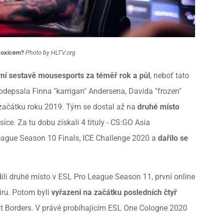
 woxicem?
Photo by HLTV.org
vní sestavě mousesports za téměř rok a půl
, neboť tato
depsala Finna "karrigan" Andersena, Davida "frozen"
začátku roku 2019. Tým se dostal až na
druhé místo
síce. Za tu dobu získali 4 tituly - CS:GO Asia
ague Season 10 Finals, ICE Challenge 2020 a
dařilo se
ili druhé místo v ESL Pro League Season 11, první online
ru. Potom byli
vyřazeni na začátku posledních čtyř
t Borders. V právě probíhajícím ESL One Cologne 2020