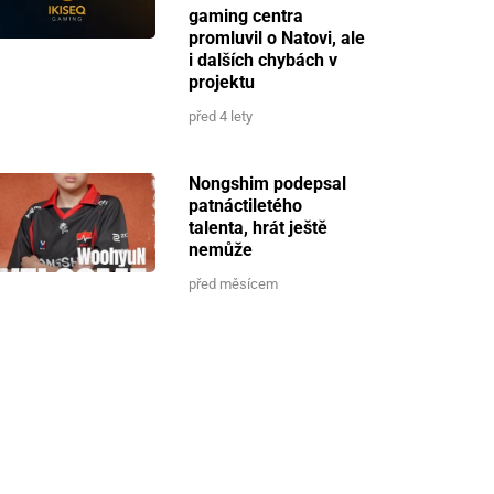
gaming centra
promluvil o Natovi, ale
i dalších chybách v
projektu
před 4 lety
Nongshim podepsal
patnáctiletého
talenta, hrát ještě
nemůže
před měsícem