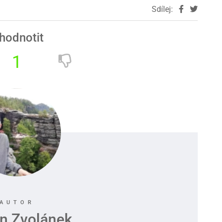
Sdílej:
hodnotit
1
n Zvolánek