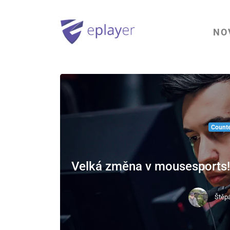
NO
Counte
Velká změna v mousesports!
Štěp