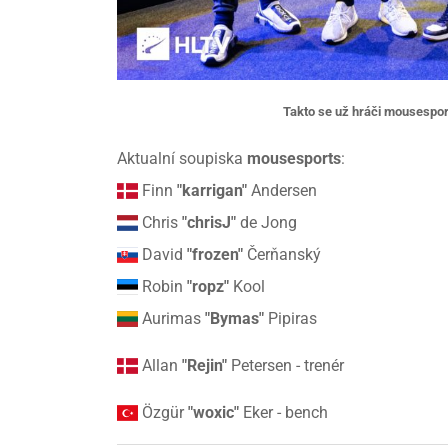
Takto se už hráči mousespor
Aktualní soupiska
mousesports
:
Finn
"karrigan"
Andersen
Chris
"chrisJ"
de Jong
David
"frozen"
Čerňanský
Robin
"ropz"
Kool
Aurimas
"Bymas"
Pipiras
Allan
"Rejin"
Petersen - trenér
Özgür
"woxic"
Eker - bench