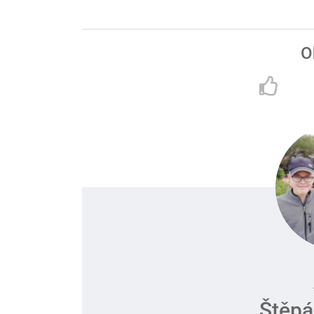
O
Štěpá