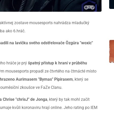
 aktívnej zostave mousesports nahrádza mladučký
iba ako 6.hráč.
adili na lavičku svého odstřelovače Özgüra "woxic"
ho hráče je prý
špatný přístup k hraní v průběhu
tým mousesports propadl ze čtvrtého na čtrnácté místo
hrazeno Aurimasem "Bymas" Pipirasem
, který se
 dvouměsíční zkoušce ve FaZe Clanu.
a Chrise "chrisJ" de Jonga
, který by tak mohl začít
rnaje kvůli koronaviru hrají online. Jeho rating po IEM