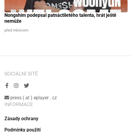
Nongshim podepsal patnáctiletého talenta, hrát ještě
nemůže
před měsícem
SOCIÁLNÍ SÍTĚ
press ( at ) eplayer . cz
INFORMACE
Zásady ochrany
Podmínky použití