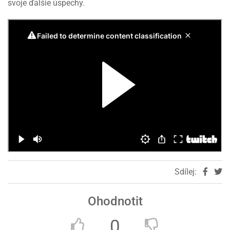
svoje ďalšie úspechy.
Sdílej:
Ohodnotit
0