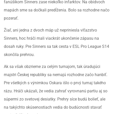
fanúšikom Sinners zase niekoľko infarktov. Na obidvoch
mapách sme sa dočkali predĺženia. Bolo sa rozhodne načo
pozerať.
Žiaľ, ani jedna z dvoch máp už nepriniesla víťazstvo
Sinners, hoc hráči mali viackrát ukončenie zápasu na
dosah ruky. Pre Sinners sa tak cesta v ESL Pro League S14
skončila prehrou.
Ak sa však obzrieme za celým turnajom, tak úradujúci
majstri Českej republiky sa nemajú rozhodne začo hanbiť.
Pre všetkých s výnimkou Oskara išlo o prvý turnaj takého
rázu. Hráči ukázali, že vedia zahrať vyrovnanú partiu aj so
súpermi zo svetovej desiatky. Prehry síce budú bolieť, ale
na takýchto skúsenostiach vedia do budúcnosti stavať