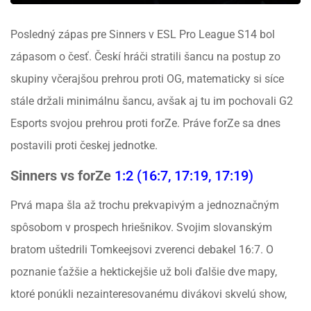
Posledný zápas pre Sinners v ESL Pro League S14 bol
zápasom o česť. Českí hráči stratili šancu na postup zo
skupiny včerajšou prehrou proti OG, matematicky si síce
stále držali minimálnu šancu, avšak aj tu im pochovali G2
Esports svojou prehrou proti forZe. Práve forZe sa dnes
postavili proti českej jednotke.
Sinners vs forZe
1:2 (16:7, 17:19, 17:19)
Prvá mapa šla až trochu prekvapivým a jednoznačným
spôsobom v prospech hriešnikov. Svojim slovanským
bratom uštedrili Tomkeejsovi zverenci debakel 16:7. O
poznanie ťažšie a hektickejšie už boli ďalšie dve mapy,
ktoré ponúkli nezainteresovanému divákovi skvelú show,