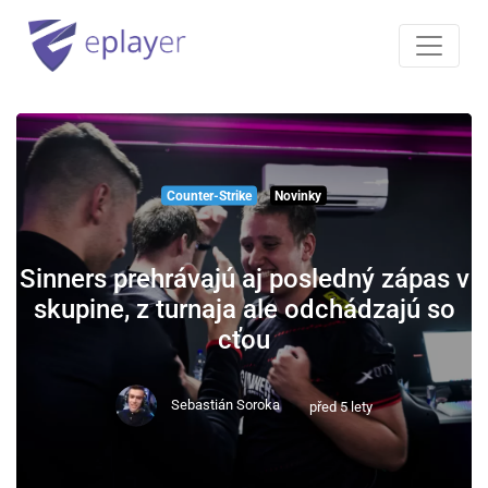
Counter-Strike
Novinky
Sinners prehrávajú aj posledný zápas v
skupine, z turnaja ale odchádzajú so
cťou
Sebastián Soroka
před 5 lety