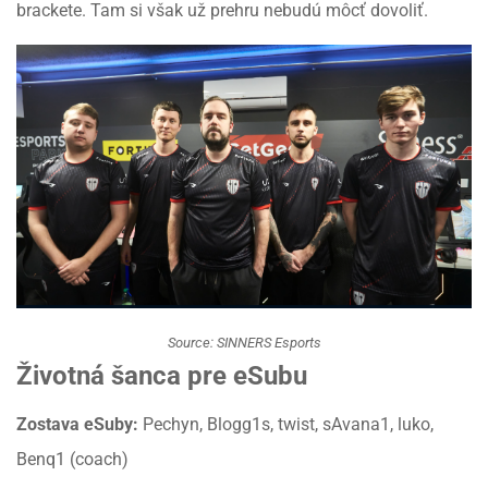
brackete. Tam si však už prehru nebudú môcť dovoliť.
Source: SINNERS Esports
Životná šanca pre eSubu
Zostava eSuby:
Pechyn, Blogg1s, twist, sAvana1, luko,
Benq1 (coach)