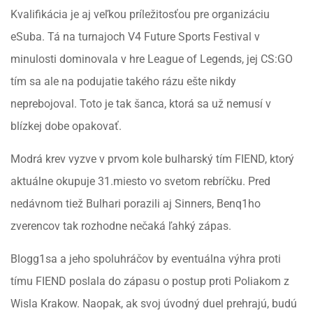
Kvalifikácia je aj veľkou príležitosťou pre organizáciu
eSuba. Tá na turnajoch V4 Future Sports Festival v
minulosti dominovala v hre League of Legends, jej CS:GO
tím sa ale na podujatie takého rázu ešte nikdy
neprebojoval. Toto je tak šanca, ktorá sa už nemusí v
blízkej dobe opakovať.
Modrá krev vyzve v prvom kole bulharský tím FIEND, ktorý
aktuálne okupuje 31.miesto vo svetom rebríčku. Pred
nedávnom tiež Bulhari porazili aj Sinners, Benq1ho
zverencov tak rozhodne nečaká ľahký zápas.
Blogg1sa a jeho spoluhráčov by eventuálna výhra proti
tímu FIEND poslala do zápasu o postup proti Poliakom z
Wisla Krakow. Naopak, ak svoj úvodný duel prehrajú, budú