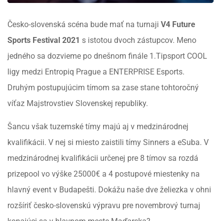
Česko-slovenská scéna bude mať na turnaji
V4 Future
Sports Festival 2021
s istotou dvoch zástupcov. Meno
jedného sa dozvieme po dnešnom finále 1.Tipsport COOL
ligy medzi Entropiq Prague a ENTERPRISE Esports.
Druhým postupujúcim tímom sa zase stane tohtoročný
víťaz Majstrovstiev Slovenskej republiky.
Šancu však tuzemské tímy majú aj v medzinárodnej
kvalifikácii. V nej si miesto zaistili tímy Sinners a eSuba. V
medzinárodnej kvalifikácii určenej pre 8 tímov sa rozdá
prizepool vo výške 25000€ a 4 postupové miestenky na
hlavný event v Budapešti. Dokážu naše dve želiezka v ohni
rozšíriť česko-slovenskú výpravu pre novembrový turnaj