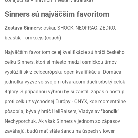
konajúci sa v hlavnom meste Maďarska?
Sinners sú najväčším favoritom
Zostava Sinners:
oskar, SHOCK, NEOFRAG, ZEDKO,
beastik, Tomkeejs (coach)
Najväčším favoritom celej kvalifikácie sú hráči českého
celku Sinners, ktorí si miesto medzi osmičkou tímov
vyslúžili skrz celoeurópsku open kvalifikáciu. Domáca
jednotka vyzve vo svojom otváracom dueli srbský celok
4glory. S prípadnou výhrou by si zaistili zápas o postup
proti celku z východnej Európy - ONYX, kde momentálne
pôsobí aj bývalý hráč HellRaisers, Vladyslav "
bondik
"
Nechyporchuk. Ak však Sinners v jednom zo zápasov
zaváhajú, budú mať stále šancu na úspech v lower