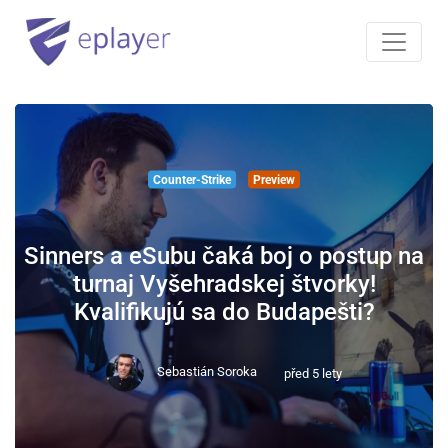
Counter-Strike
Preview
Sinners a eSubu čaká boj o postup na
turnaj Vyšehradskej štvorky!
Kvalifikujú sa do Budapešti?
Sebastián Soroka
před 5 lety