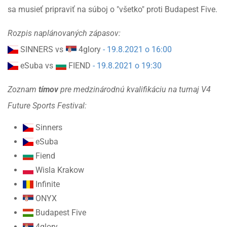
sa musieť pripraviť na súboj o "všetko" proti Budapest Five.
Rozpis naplánovaných zápasov:
SINNERS vs
4glory
- 19.8.2021 o 16:00
eSuba vs
FIEND
- 19.8.2021 o 19:30
Zoznam
tímov
pre medzinárodnú kvalifikáciu na turnaj V4
Future Sports Festival:
Sinners
eSuba
Fiend
Wisla Krakow
Infinite
ONYX
Budapest Five
4glory