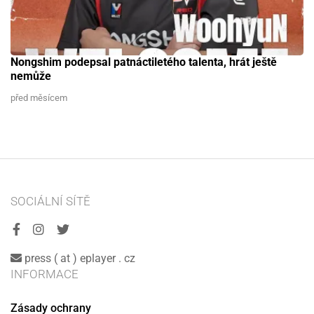
Nongshim podepsal patnáctiletého talenta, hrát ještě
nemůže
před měsícem
SOCIÁLNÍ SÍTĚ
press ( at ) eplayer . cz
INFORMACE
Zásady ochrany