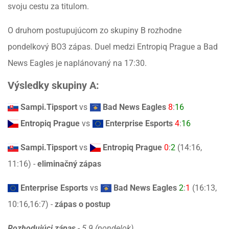
svoju cestu za titulom.
O druhom postupujúcom zo skupiny B rozhodne
pondelkový BO3 zápas. Duel medzi Entropiq Prague a Bad
News Eagles je naplánovaný na 17:30.
Výsledky skupiny A:
Sampi.Tipsport
vs
Bad News Eagles
8
:
16
Entropiq Prague
vs
Enterprise Esports
4
:
16
Sampi.Tipsport
vs
Entropiq Prague
0
:
2
(14:16,
11:16) -
eliminačný zápas
Enterprise Esports
vs
Bad News Eagles
2
:
1
(16:13,
10:16,16:7) -
zápas o postup
Rozhodujúci zápas
-
5.9 (pondelok)