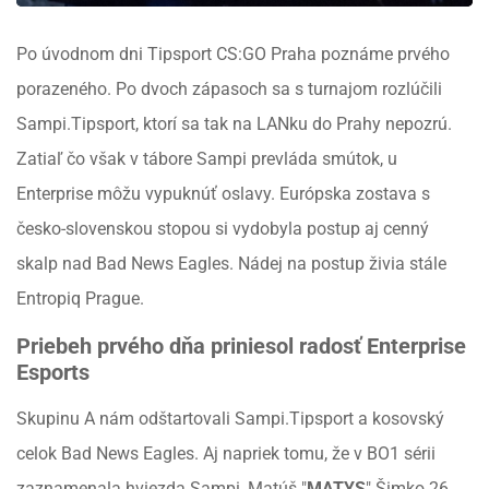
Po úvodnom dni Tipsport CS:GO Praha poznáme prvého
porazeného. Po dvoch zápasoch sa s turnajom rozlúčili
Sampi.Tipsport, ktorí sa tak na LANku do Prahy nepozrú.
Zatiaľ čo však v tábore Sampi prevláda smútok, u
Enterprise môžu vypuknúť oslavy. Európska zostava s
česko-slovenskou stopou si vydobyla postup aj cenný
skalp nad Bad News Eagles. Nádej na postup živia stále
Entropiq Prague.
Priebeh prvého dňa priniesol radosť Enterprise
Esports
Skupinu A nám odštartovali Sampi.Tipsport a kosovský
celok Bad News Eagles. Aj napriek tomu, že v BO1 sérii
zaznamenala hviezda Sampi, Matúš "
MATYS
" Šimko 26