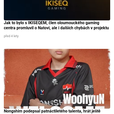
Jak to bylo s IKISEQEM, člen oloumouckého gaming
centra promluvil o Natovi, ale i dalších chybách v projektu
před 4 lety
Nongshim podepsal patnáctiletého talenta, hrát ještě