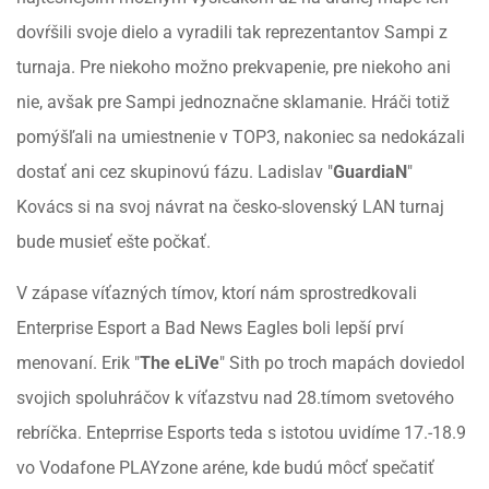
dovŕšili svoje dielo a vyradili tak reprezentantov Sampi z
turnaja. Pre niekoho možno prekvapenie, pre niekoho ani
nie, avšak pre Sampi jednoznačne sklamanie. Hráči totiž
pomýšľali na umiestnenie v TOP3, nakoniec sa nedokázali
dostať ani cez skupinovú fázu. Ladislav "
GuardiaN
"
Kovács si na svoj návrat na česko-slovenský LAN turnaj
bude musieť ešte počkať.
V zápase víťazných tímov, ktorí nám sprostredkovali
Enterprise Esport a Bad News Eagles boli lepší prví
menovaní. Erik "
The eLiVe
" Sith po troch mapách doviedol
svojich spoluhráčov k víťazstvu nad 28.tímom svetového
rebríčka. Enteprrise Esports teda s istotou uvidíme 17.-18.9
vo Vodafone PLAYzone aréne, kde budú môcť spečatiť