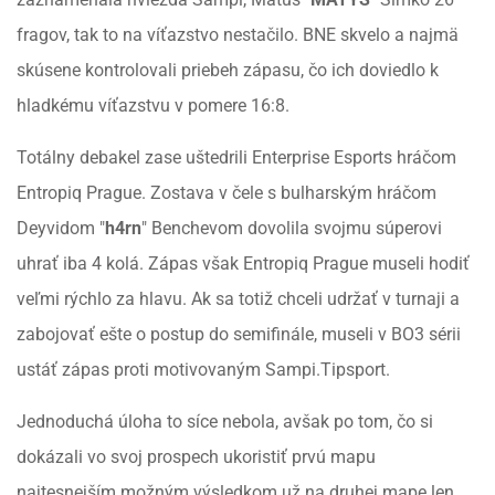
fragov, tak to na víťazstvo nestačilo. BNE skvelo a najmä
skúsene kontrolovali priebeh zápasu, čo ich doviedlo k
hladkému víťazstvu v pomere 16:8.
Totálny debakel zase uštedrili Enterprise Esports hráčom
Entropiq Prague. Zostava v čele s bulharským hráčom
Deyvidom "
h4rn
" Benchevom dovolila svojmu súperovi
uhrať iba 4 kolá. Zápas však Entropiq Prague museli hodiť
veľmi rýchlo za hlavu. Ak sa totiž chceli udržať v turnaji a
zabojovať ešte o postup do semifinále, museli v BO3 sérii
ustáť zápas proti motivovaným Sampi.Tipsport.
Jednoduchá úloha to síce nebola, avšak po tom, čo si
dokázali vo svoj prospech ukoristiť prvú mapu
najtesnejším možným výsledkom už na druhej mape len