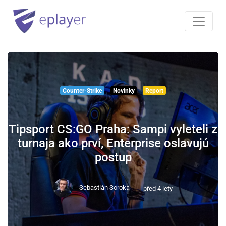
Counter-Strike
Novinky
Report
Tipsport CS:GO Praha: Sampi vyleteli z
turnaja ako prví, Enterprise oslavujú
postup
Sebastián Soroka
před 4 lety