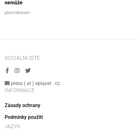
nemůže
před měsícem
SOCIÁLNÍ SÍTĚ
press ( at ) eplayer . cz
INFORMACE
Zásady ochrany
Podmínky použití
JAZYK