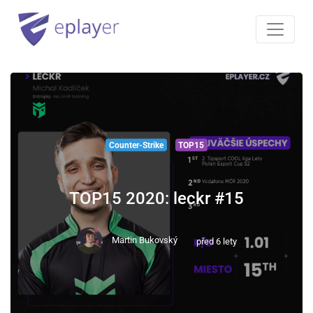
Counter-Strike
TOP15
TOP15 2020: leckr #15
Martin Bukovský
před 6 lety