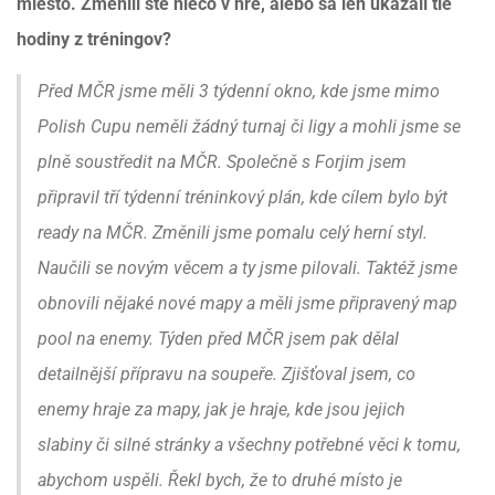
miesto. Zmenili ste niečo v hre, alebo sa len ukázali tie
hodiny z tréningov?
Před MČR jsme měli 3 týdenní okno, kde jsme mimo
Polish Cupu neměli žádný turnaj či ligy a mohli jsme se
plně soustředit na MČR. Společně s Forjim jsem
připravil tří týdenní tréninkový plán, kde cílem bylo být
ready na MČR. Změnili jsme pomalu celý herní styl.
Naučili se novým věcem a ty jsme pilovali. Taktéž jsme
obnovili nějaké nové mapy a měli jsme připravený map
pool na enemy. Týden před MČR jsem pak dělal
detailnější přípravu na soupeře. Zjišťoval jsem, co
enemy hraje za mapy, jak je hraje, kde jsou jejich
slabiny či silné stránky a všechny potřebné věci k tomu,
abychom uspěli. Řekl bych, že to druhé místo je