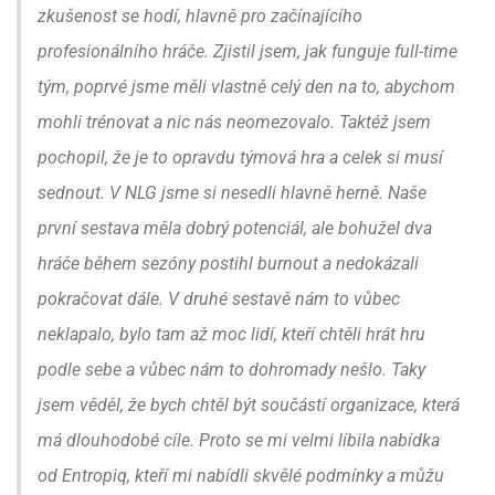
zkušenost se hodí, hlavně pro začínajícího
profesionálního hráče. Zjistil jsem, jak funguje full-time
tým, poprvé jsme měli vlastně celý den na to, abychom
mohli trénovat a nic nás neomezovalo. Taktéž jsem
pochopil, že je to opravdu týmová hra a celek si musí
sednout. V NLG jsme si nesedli hlavně herně. Naše
první sestava měla dobrý potenciál, ale bohužel dva
hráče během sezóny postihl burnout a nedokázali
pokračovat dále. V druhé sestavě nám to vůbec
neklapalo, bylo tam až moc lidí, kteří chtěli hrát hru
podle sebe a vůbec nám to dohromady nešlo. Taky
jsem věděl, že bych chtěl být součástí organizace, která
má dlouhodobé cíle. Proto se mi velmi líbila nabídka
od Entropiq, kteří mi nabídli skvělé podmínky a můžu