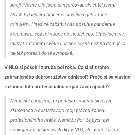
Ahoj! Přesné cíle jsem si neurčoval, ale chtěl jsem,
abych byl lepším hráčem i člověkem jak v roce
minulém. Hned ze začátku nás postihla pandemie
koronaviru, což mi vůbec nic neulehčilo. Chtěl jsem se
ukázat v dobrém světle i na jiné scéně než na domácí a
taktéž prorazit do té evropské.
V NLG si pôsobil zhruba pol roka. Čo si si z tohto
zahraničného dobrodružstva odniesol? Prečo si sa vlastne
rozhodol túto profesionálnu organizáciu opustiť?
Německé angažmá mi přineslo spoustu skvělých
zkušeností a odstartovalo moji pravou kariéru
profesionálního hráče. Nemůžu říct, že bych byl
spokojený s našimi výsledky v NLG, ale určitě každá