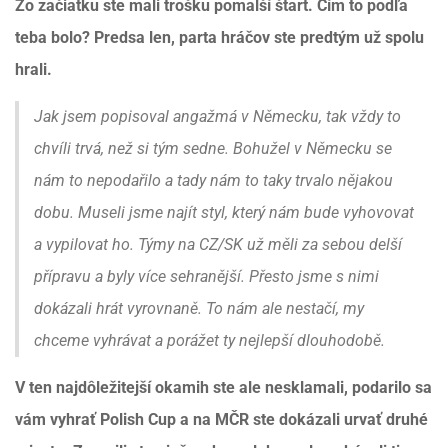
Zo začiatku ste mali trošku pomalší štart. Čím to podľa
teba bolo? Predsa len, parta hráčov ste predtým už spolu
hrali.
Jak jsem popisoval angažmá v Německu, tak vždy to
chvíli trvá, než si tým sedne. Bohužel v Německu se
nám to nepodařilo a tady nám to taky trvalo nějakou
dobu. Museli jsme najít styl, který nám bude vyhovovat
a vypilovat ho. Týmy na CZ/SK už měli za sebou delší
přípravu a byly více sehranější. Přesto jsme s nimi
dokázali hrát vyrovnaně. To nám ale nestačí, my
chceme vyhrávat a porážet ty nejlepší dlouhodobě.
V ten najdôležitejší okamih ste ale nesklamali, podarilo sa
vám vyhrať Polish Cup a na MČR ste dokázali urvať druhé