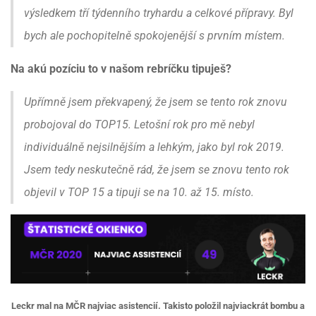
výsledkem tří týdenního tryhardu a celkové přípravy. Byl
bych ale pochopitelně spokojenější s prvním místem.
Na akú pozíciu to v našom rebríčku tipuješ?
Upřímně jsem překvapený, že jsem se tento rok znovu
probojoval do TOP15. Letošní rok pro mě nebyl
individuálně nejsilnějším a lehkým, jako byl rok 2019.
Jsem tedy neskutečně rád, že jsem se znovu tento rok
objevil v TOP 15 a tipuji se na 10. až 15. místo.
Leckr mal na MČR najviac asistencií. Takisto položil najviackrát bombu a