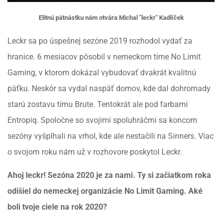
Elitnú pätnástku nám otvára Michal "leckr" Kadlíček
Leckr sa po úspešnej sezóne 2019 rozhodol vydať za
hranice. 6 mesiacov pôsobil v nemeckom tíme No Limit
Gaming, v ktorom dokázal vybudovať dvakrát kvalitnú
päťku. Neskôr sa vydal naspäť domov, kde dal dohromady
starú zostavu tímu Brute. Tentokrát ale pod farbami
Entropiq. Spoločne so svojimi spoluhráčmi sa koncom
sezóny vyšplhali na vrhol, kde ale nestačili na Sinners. Viac
o svojom roku nám už v rozhovore poskytol Leckr.
Ahoj leckr! Sezóna 2020 je za nami. Ty si začiatkom roka
odišiel do nemeckej organizácie No Limit Gaming. Aké
boli tvoje ciele na rok 2020?