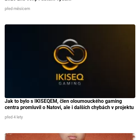
před měsícem
Jak to bylo s IKISEQEM, člen oloumouckého gaming
centra promluvil o Natovi, ale i dalších chybách v projektu
před 4 lety