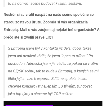
tu na domácí scéně budovat kvalitní sestavu.
Neskôr si sa vrátil naspäť na našu scénu spoločne so
starou zostavou Brute. Zobrala si vás organizácia
Entropiq. Mali o vás záujem aj nejaké iné organizácie? A
prečo ste si zvolili práve EIQ?
S Entropiq jsem byl v kontaktu již delší dobu, takže
jsem ani nedával vědět, že jsem “open to offers.” Po
odchodu z Německa jsem již věděl, že pokud se vrátím
na CZ/SK scénu, tak to bude k Entropiq, u kterých se mi
líbila jejich vize k esportu. Sdílíme společné cíle,
chceme konkurovat nejlepším EU týmům, fungovat
jako top týmy a chceme být TOP celkem.