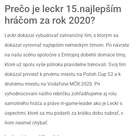
Prečo je leckr 15.najlepším
hráčom za rok 2020?
Leckr dokázal vybudovať zahraničný tím, s ktorým sa
dokázal vyrovnať najlepším nemeckým tímom. Po návrate
na našu scénu spoločne s Entropiq dobehli domáce tímy,
ktoré už spolu vyše pólroka pravidelne trénovali. Svoj tím
dokázal priviesť k prvému miestu na Polish Cup S2 a k
druhému miestu na Vodafone MČR 2020. Pri
vyhodnocovaní nášho rebríčku zohľadňujeme aj rolu
samotného hráča a práve in-game-leader ako je Leckr s
úspechmi, ktoré sa mu podarili za krátku dobu nabrať, v
ňom nesmel chýbať.