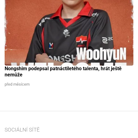
Nongshim podepsal patnáctiletého talenta, hrát ještě
nemůže
před měsícem
SOCIÁLNÍ SÍTĚ