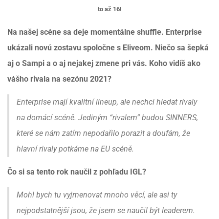
to až 16!
Na našej scéne sa deje momentálne shuffle. Enterprise
ukázali novú zostavu spoločne s Eliveom. Niečo sa šepká
aj o Sampi a o aj nejakej zmene pri vás. Koho vidíš ako
vášho rivala na sezónu 2021?
Enterprise mají kvalitní lineup, ale nechci hledat rivaly
na domácí scéně. Jediným “rivalem” budou SINNERS,
které se nám zatím nepodařilo porazit a doufám, že
hlavní rivaly potkáme na EU scéně.
Čo si sa tento rok naučil z pohľadu IGL?
Mohl bych tu vyjmenovat mnoho věcí, ale asi ty
nejpodstatnější jsou, že jsem se naučil být leaderem.