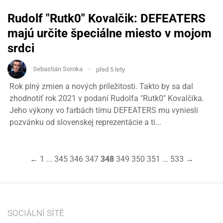
Rudolf "Rutk0" Kovalčik: DEFEATERS
majú určite špeciálne miesto v mojom
srdci
Sebastián Soroka
před 5 lety
Rok plný zmien a nových príležitosti. Takto by sa dal
zhodnotiť rok 2021 v podaní Rudolfa "Rutk0" Kovalčika.
Jeho výkony vo farbách tímu DEFEATERS mu vyniesli
pozvánku od slovenskej reprezentácie a ti...
←
1
...
345
346
347
348
349
350
351
...
533
→
SOCIÁLNÍ SÍTĚ