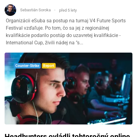
Sebastián Soroka
před 5 lety
Organizácii eSuba sa postup na turnaj V4 Future Sports
Festival vzďaľuje. Po tom, čo sa jej z regionálnej
kvalifikácie podarilo postúp do uzavretej kvalifikácie -
International Cup, živili nádej na "s...
Counter-Strike
Report
Headhunters ovládli tohtoročný online