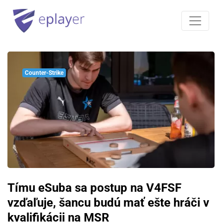
Counter-Strike
Tímu eSuba sa postup na V4FSF
vzďaľuje, šancu budú mať ešte hráči v
kvalifikácii na MSR