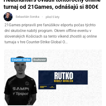
turnaj od 21Games, odnášajú si 800€
Sebastián Soroka
před 5 lety
21Games pripravili pre fanúšikov ešportu počas týchto
dní skutočne nabitý program. Okrem offline eventu v
slovenských Košiciach sa tento víkend zhostili aj online
turnaja v hre Counter-Strike Global O...
Counter-Strike
Rozhovor