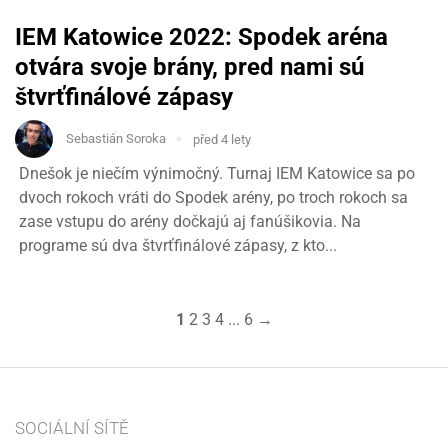
IEM Katowice 2022: Spodek aréna
otvára svoje brány, pred nami sú
štvrťfinálové zápasy
Sebastián Soroka
před 4 lety
Dnešok je niečím výnimočný. Turnaj IEM Katowice sa po
dvoch rokoch vráti do Spodek arény, po troch rokoch sa
zase vstupu do arény dočkajú aj fanúšikovia. Na
programe sú dva štvrťfinálové zápasy, z kto...
1
2
3
4
...
6
→
SOCIÁLNÍ SÍTĚ