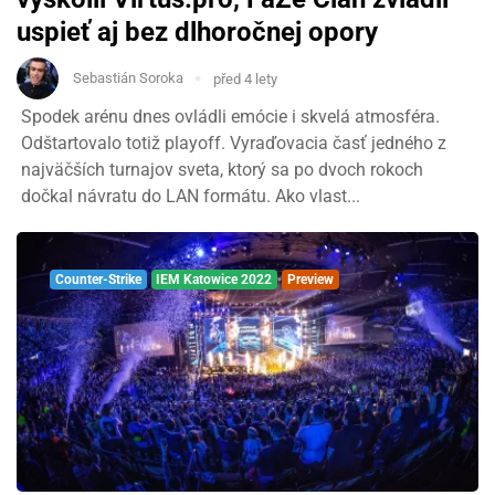
uspieť aj bez dlhoročnej opory
Sebastián Soroka
před 4 lety
Spodek arénu dnes ovládli emócie i skvelá atmosféra.
Odštartovalo totiž playoff. Vyraďovacia časť jedného z
najväčších turnajov sveta, ktorý sa po dvoch rokoch
dočkal návratu do LAN formátu. Ako vlast...
Counter-Strike
IEM Katowice 2022
Preview