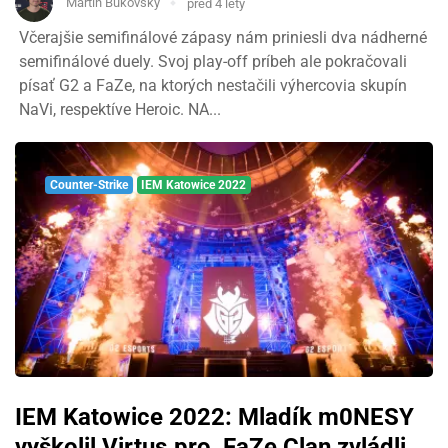
Martin Bukovský
před 4 lety
Včerajšie semifinálové zápasy nám priniesli dva nádherné
semifinálové duely. Svoj play-off príbeh ale pokračovali
písať G2 a FaZe, na ktorých nestačili výhercovia skupín
NaVi, respektíve Heroic. NA...
Counter-Strike
IEM Katowice 2022
IEM Katowice 2022: Mladík m0NESY
vyškolil Virtus.pro, FaZe Clan zvládli