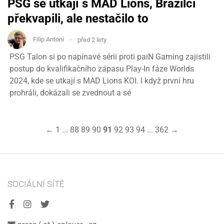
PSG se utkají s MAD Lions, Brazilci
překvapili, ale nestačilo to
Filip Antoni
před 2 lety
PSG Talon si po napínavé sérii proti paiN Gaming zajistili
postup do kvalifikačního zápasu Play-In fáze Worlds
2024, kde se utkají s MAD Lions KOI. I když první hru
prohráli, dokázali se zvednout a sé
←
1
...
88
89
90
91
92
93
94
...
362
→
SOCIÁLNÍ SÍTĚ