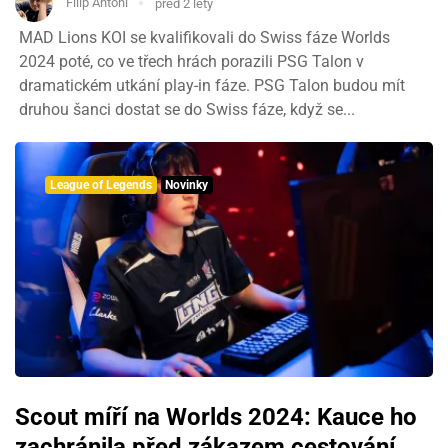
Filip Antoni
před 2 lety
MAD Lions KOI se kvalifikovali do Swiss fáze Worlds
2024 poté, co ve třech hrách porazili PSG Talon v
dramatickém utkání play-in fáze. PSG Talon budou mít
druhou šanci dostat se do Swiss fáze, když se...
League of Legends
Novinky
Scout míří na Worlds 2024: Kauce ho
zachránila před zákazem cestování