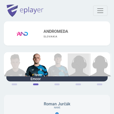
ANDROMEDA
SLOVAKIA
Abdel
Emcor
ramon
orlik
Neznámý
Roman Jurčák