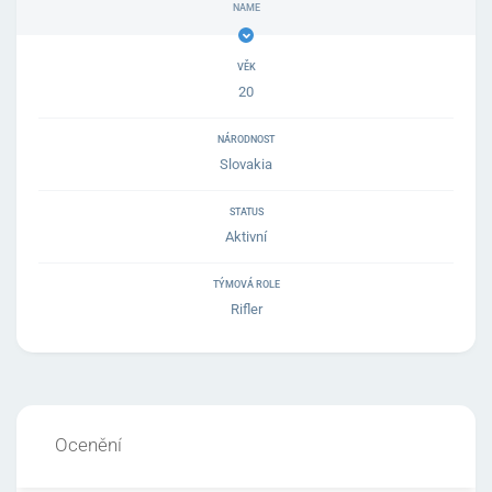
VĚK
20
NÁRODNOST
Slovakia
STATUS
Aktivní
TÝMOVÁ ROLE
Rifler
Ocenění