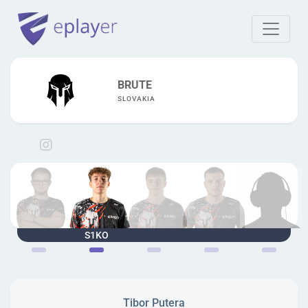
BRUTE
SLOVAKIA
Kadim
S1KO
warden
realzen
Neznámý
Tibor Putera