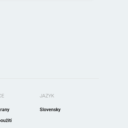
CE
JAZYK
rany
Slovensky
oužití