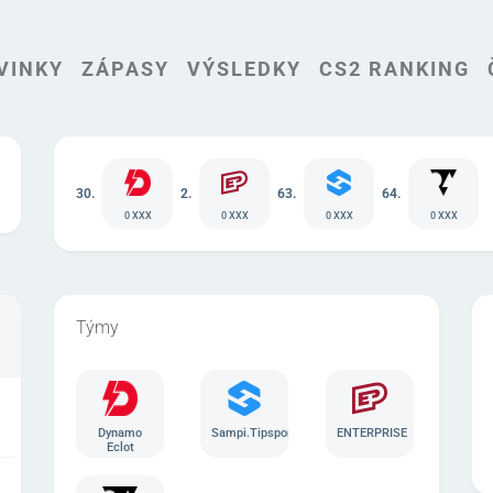
VINKY
ZÁPASY
VÝSLEDKY
CS2 RANKING
30.
2.
63.
64.
0 XXX
0 XXX
0 XXX
0 XXX
Týmy
Dynamo
Sampi.Tipsport
ENTERPRISE
Eclot