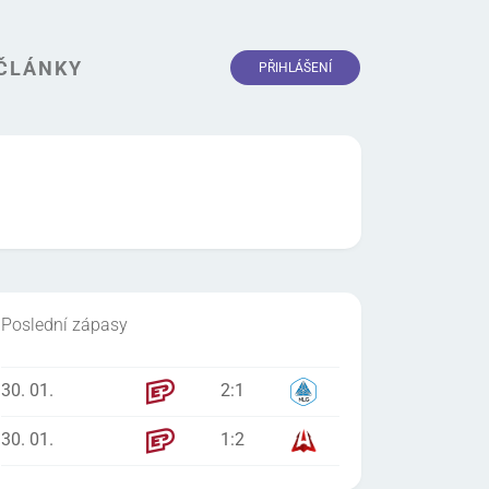
ČLÁNKY
PŘIHLÁŠENÍ
Poslední zápasy
30. 01.
2
:
1
30. 01.
1
:
2