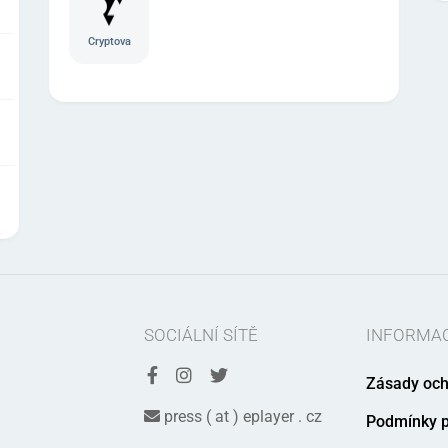
Cryptova
SOCIÁLNÍ SÍTĚ
INFORMA
Zásady och
press ( at ) eplayer . cz
Podmínky p