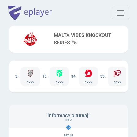
MALTA VIBES KNOCKOUT
SERIES #5
3.
15.
34.
33.
0 XXX
0 XXX
0 XXX
0 XXX
Informace o turnaji
DATUM