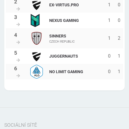
1
0
EX-VIRTUS.PRO
1
0
NEXUS GAMING
SINNERS
1
2
CZECH REPUBLIC
0
1
JUGGERNAUTS
0
1
NO LIMIT GAMING
SOCIÁLNÍ SÍTĚ