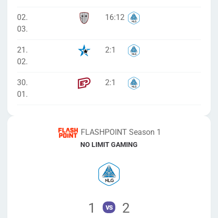
02.
16
:
12
03.
21.
2
:
1
02.
30.
2
:
1
01.
FLASHPOINT Season 1
NO LIMIT GAMING
1
2
vs