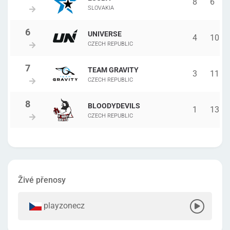
8
6
SLOVAKIA
UNIVERSE
4
10
CZECH REPUBLIC
TEAM GRAVITY
3
11
CZECH REPUBLIC
BLOODYDEVILS
1
13
CZECH REPUBLIC
Živé přenosy
playzonecz