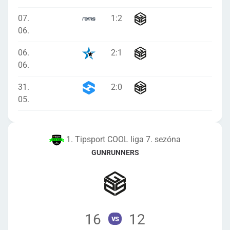
07.
1
:
2
06.
06.
2
:
1
06.
31.
2
:
0
05.
1. Tipsport COOL liga 7. sezóna
GUNRUNNERS
16
12
vs