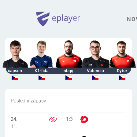
NO
capsen
K1-fida
nbqq
Valencio
Dytor
Poslední zápasy
24.
1
:
3
11.