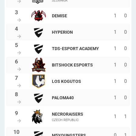
SLOVAKIA
1
0
DEMISE
1
0
HYPERION
1
0
TDS-ESPORT ACADEMY
1
0
BITSHOCK ESPORTS
1
0
LOS KOGUTOS
1
0
PALOMA40
NECRORAISERS
1
1
CZECH REPUBLIC
0
1
M5YOUNGSTERS