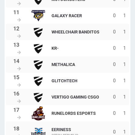
0
1
GALAXY RACER
0
1
WHEELCHAIR BANDITOS
0
1
KR-
0
1
METHALICA
0
1
GLITCHTECH
0
1
VERTIGO GAMING CSGO
0
1
RUNELORDS ESPORTS
EERINESS
0
1