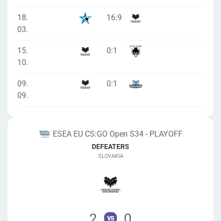
18.
16
:
9
03.
15.
0
:
1
10.
09.
0
:
1
09.
ESEA EU CS:GO Open S34 - PLAYOFF
DEFEATERS
SLOVAKIA
2
0
vs