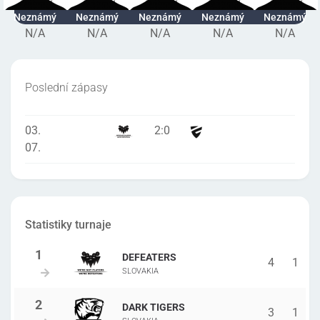
Neznámý
Neznámý
Neznámý
Neznámý
Neznámý
N/A
N/A
N/A
N/A
N/A
Poslední zápasy
03.
2
:
0
07.
Statistiky turnaje
DEFEATERS
4
1
SLOVAKIA
DARK TIGERS
3
1