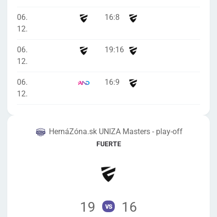
06.
16
:
8
12.
06.
19
:
16
12.
06.
16
:
9
12.
HernáZóna.sk UNIZA Masters - play-off
FUERTE
19
16
vs