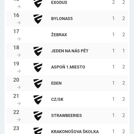
2
2
EXODUS
1
2
BYLONAS5
1
2
ŽEBRAX
1
1
JEDEN NA NÁS PĚT
1
2
ASPOŇ 1.MIESTO
1
2
EDEN
1
2
CZ/SK
1
2
STRAWBEERIES
1
2
KRAKONOŠOVA ŠKOLKA