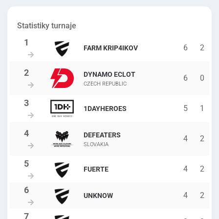
Statistiky turnaje
6
2
FARM KRIP4IKOV
DYNAMO ECLOT
6
0
CZECH REPUBLIC
5
1
1DAYHEROES
DEFEATERS
4
2
SLOVAKIA
4
2
FUERTE
4
2
UNKNOW