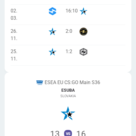
02.
16
:
10
03.
26.
2
:
0
11.
25.
1
:
2
11.
ESEA EU CS:GO Main S36
ESUBA
SLOVAKIA
13
16
vs