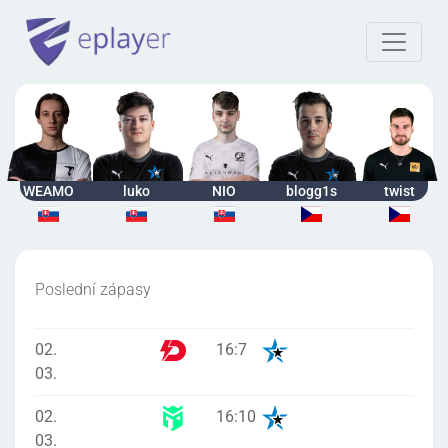
WEAMO
luko
NIO
blogg1s
twist
Poslední zápasy
02.
16
:
7
03.
02.
16
:
10
03.