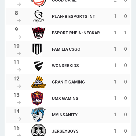
GOOD GAME
1
0
PLAN-B ESPORTS INT
1
1
ESPORT RHEIN-NECKAR
1
0
FAMILIA CSGO
1
0
WONDERKIDS
1
0
GRANIT GAMING
1
0
UMX GAMING
1
0
MYINSANITY
1
0
JERSEYBOYS