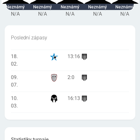
Neznámý
Neznámý
Neznámý
Neznámý
Neznámý
N/A
N/A
N/A
N/A
N/A
Poslední zápasy
18.
13
:
16
02.
09.
2
:
0
07.
10.
16
:
13
03.
Statistiky turnaje