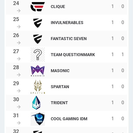
1
0
CLIQUE
1
0
INVULNERABLES
1
0
FANTASTIC SEVEN
1
1
TEAM QUESTIONMARK
1
0
MASONIC
1
0
SPARTAN
1
0
TRIDENT
1
0
COOL GAMING IDM