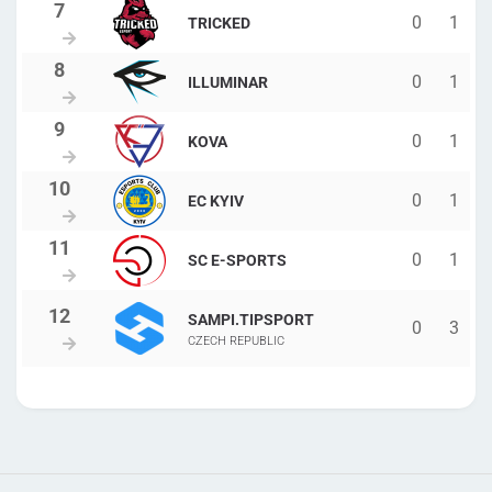
0
1
TRICKED
0
1
ILLUMINAR
0
1
KOVA
0
1
EC KYIV
0
1
SC E-SPORTS
SAMPI.TIPSPORT
0
3
CZECH REPUBLIC