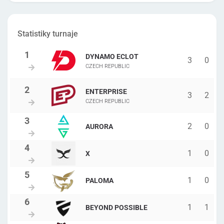
Statistiky turnaje
DYNAMO ECLOT
3
0
CZECH REPUBLIC
ENTERPRISE
3
2
CZECH REPUBLIC
2
0
AURORA
1
0
X
1
0
PALOMA
1
1
BEYOND POSSIBLE