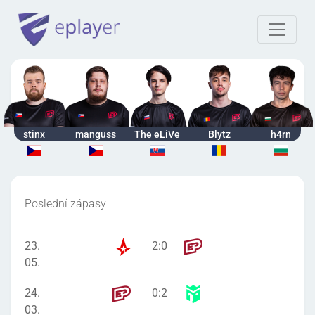
stinx
manguss
The eLiVe
Blytz
h4rn
Poslední zápasy
23.
2
:
0
05.
24.
0
:
2
03.