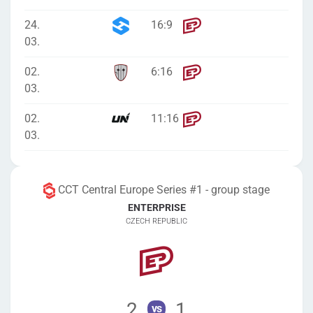
24.
16
:
9
03.
02.
6
:
16
03.
02.
11
:
16
03.
CCT Central Europe Series #1 - group stage
ENTERPRISE
CZECH REPUBLIC
2
1
vs