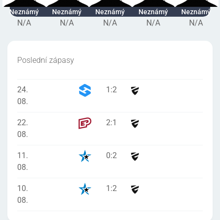
Neznámý
Neznámý
Neznámý
Neznámý
Neznámý
N/A
N/A
N/A
N/A
N/A
Poslední zápasy
24.
1
:
2
08.
22.
2
:
1
08.
11.
0
:
2
08.
10.
1
:
2
08.