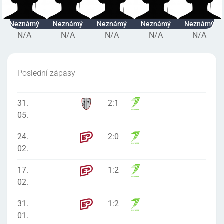
Neznámý
Neznámý
Neznámý
Neznámý
Neznámý
N/A
N/A
N/A
N/A
N/A
Poslední zápasy
31.
2
:
1
05.
24.
2
:
0
02.
17.
1
:
2
02.
31.
1
:
2
01.