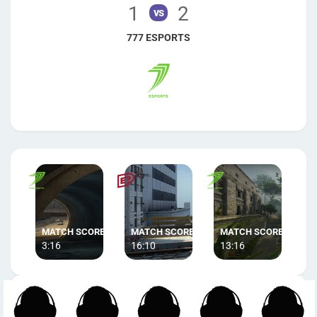
1
2
vs
777 ESPORTS
3:16
16:10
13:16