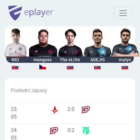
NIO
manguss
The eLiVe
ADEJIS
matys
Poslední zápasy
23.
2
:
0
05.
24.
0
:
2
03.