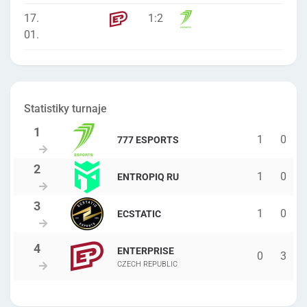
17.
1
:
2
01.
Statistiky turnaje
1
0
777 ESPORTS
1
0
ENTROPIQ RU
1
0
ECSTATIC
ENTERPRISE
0
3
CZECH REPUBLIC